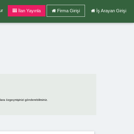
ur
İlan Yayınla
Firma Girişi
İş Arayan Girişi
ara özgeçmişinizi gönderebilirsiniz.