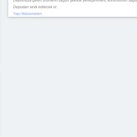
Depomuza gelen ürünlerin uygun şekilde yerleştirilmesi, kontrolünün sağ
Depodan sevk edilecek ür..
Yapı Malzemeleri