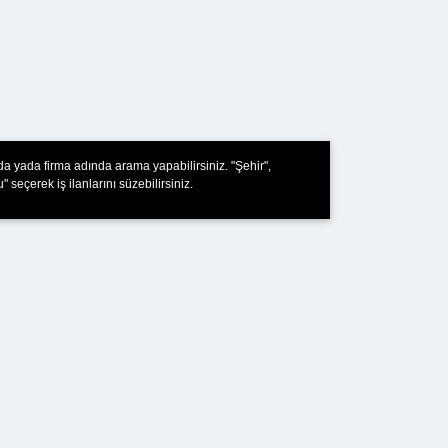
nda yada firma adında arama yapabilirsiniz. "Şehir",
 seçerek iş ilanlarını süzebilirsiniz.