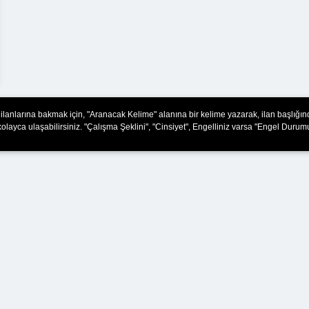
ş ilanlarına bakmak için, "Aranacak Kelime" alanına bir kelime yazarak, ilan başlığı
olayca ulaşabilirsiniz. "Çalışma Şeklini", "Cinsiyet", Engelliniz varsa "Engel Durumu"