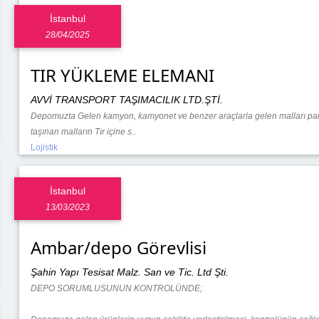
İstanbul
28/04/2025
TIR YÜKLEME ELEMANI
AVVİ TRANSPORT TAŞIMACILIK LTD.ŞTİ.
Depomuzta Gelen kamyon, kamyonet ve benzer araçlarla gelen malları paletl
taşınan malların Tır içine s..
Lojistik
İstanbul
13/03/2023
Ambar/depo Görevlisi
Şahin Yapı Tesisat Malz. San ve Tic. Ltd Şti.
DEPO SORUMLUSUNUN KONTROLÜNDE;