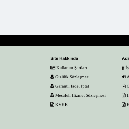
Site Hakkında
Ad
Kullanım Şartları
İş
Gizlilik Sözleşmesi
A
Garanti, İade, İptal
Ö
Mesafeli Hizmet Sözleşmesi
H
KVKK
K