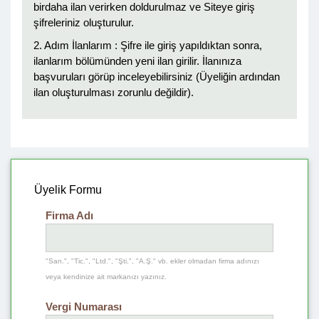
birdaha ilan verirken doldurulmaz ve Siteye giriş
şifreleriniz oluşturulur.
2. Adım İlanlarım : Şifre ile giriş yapıldıktan sonra,
ilanlarım bölümünden yeni ilan girilir. İlanınıza
başvuruları görüp inceleyebilirsiniz (Üyeliğin ardından
ilan oluşturulması zorunlu değildir).
Üyelik Formu
Firma Adı
"San.", "Tic.", "Ltd.", "Şti.", "A.Ş." vb. ekler olmadan firma adınızı
veya kendinize ait markanızı yazınız.
Vergi Numarası