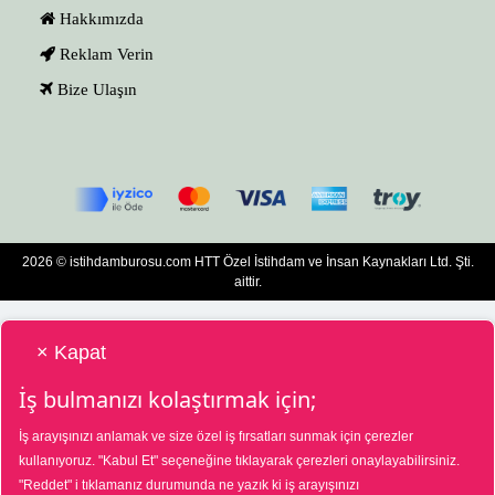
Hakkımızda
Reklam Verin
Bize Ulaşın
2026 © istihdamburosu.com HTT Özel İstihdam ve İnsan Kaynakları Ltd. Şti.
aittir.
× Kapat
İş bulmanızı kolaştırmak için;
İş arayışınızı anlamak ve size özel iş fırsatları sunmak için çerezler
HTT Bilgisayar Eğitim Destek Özel İstihdam ve İnsan Kaynakları Hizmetleri Tic.
kullanıyoruz.
"Kabul Et"
seçeneğine tıklayarak çerezleri onaylayabilirsiniz.
Ltd. Şti. Özel İstihdam Bürosu 01/08/2025 - 31/07/2028 tarihleri arasında
"Reddet"
i tıklamanız durumunda ne yazık ki iş arayışınızı
faaliyette bulunmak üzere, Türkiye İş Kurumu tarafından 01/07/2025 tarih ve