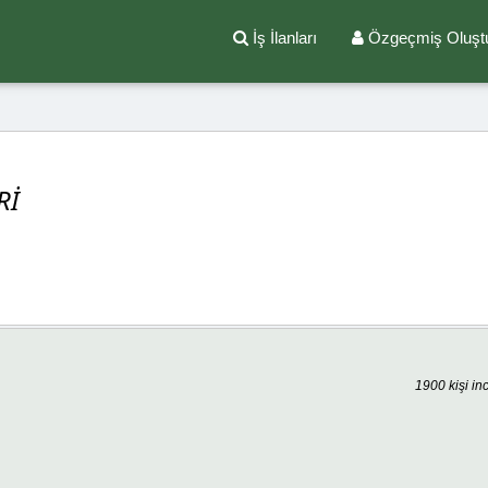
İş İlanları
Özgeçmiş Oluşt
Rİ
1900 kişi in