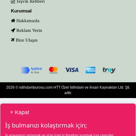
Teşvik Rehberi
Kurumsal
Hakkımızda
Reklam Verin
Bize Ulaşın
2026 © istihdamburosu.com HTT Özel İstihdam ve İnsan Kaynakları Ltd. Şti.
aittir.
× Kapat
İş bulmanızı kolaştırmak için;
İş arayışınızı anlamak ve size özel iş fırsatları sunmak için çerezler