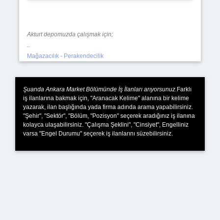
Akturt depomuzda çalışmak için;
..
Mağazacılık - Perakendecilik
Şuanda Ankara Market Bölümünde İş İlanları arıyorsunuz.
Farklı
iş ilanlarına bakmak için, "Aranacak Kelime" alanına bir kelime
yazarak, ilan başlığında yada firma adında arama yapabilirsiniz.
"Şehir", "Sektör", "Bölüm, "Pozisyon" seçerek aradığınız iş ilanına
kolayca ulaşabilirsiniz. "Çalışma Şeklini", "Cinsiyet", Engelliniz
varsa "Engel Durumu" seçerek iş ilanlarını süzebilirsiniz.