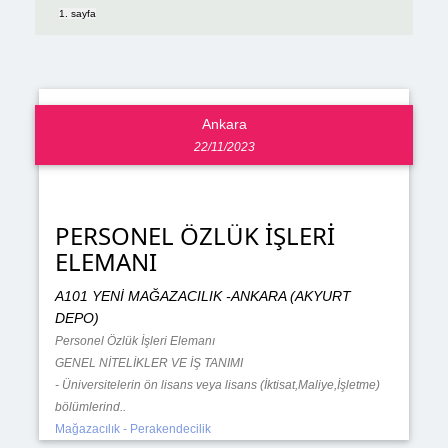
1. sayfa
Ankara
22/11/2023
PERSONEL ÖZLÜK İŞLERİ
ELEMANI
A101 YENİ MAĞAZACILIK -ANKARA (AKYURT
DEPO)
Personel Özlük İşleri Elemanı
GENEL NİTELİKLER VE İŞ TANIMI
- Üniversitelerin ön lisans veya lisans (İktisat,Maliye,İşletme)
bölümlerind..
Mağazacılık - Perakendecilik