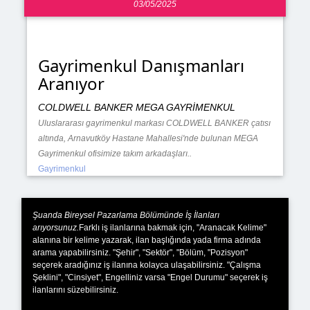
03/05/2025
Gayrimenkul Danışmanları
Aranıyor
COLDWELL BANKER MEGA GAYRİMENKUL
Uluslararası gayrimenkul markası COLDWELL BANKER çatısı
altında, Arnavutköy Hastane Mahallesi'nde bulunan MEGA
Gayrimenkul ofisimize takım arkadaşları..
Gayrimenkul
Şuanda Bireysel Pazarlama Bölümünde İş İlanları
arıyorsunuz.
Farklı iş ilanlarına bakmak için, "Aranacak Kelime"
alanına bir kelime yazarak, ilan başlığında yada firma adında
arama yapabilirsiniz. "Şehir", "Sektör", "Bölüm, "Pozisyon"
seçerek aradığınız iş ilanına kolayca ulaşabilirsiniz. "Çalışma
Şeklini", "Cinsiyet", Engelliniz varsa "Engel Durumu" seçerek iş
ilanlarını süzebilirsiniz.