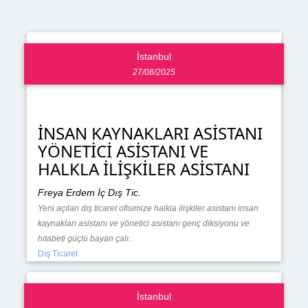
İstanbul
27/08/2025
İNSAN KAYNAKLARI ASİSTANI
YÖNETİCİ ASİSTANI VE
HALKLA İLİŞKİLER ASİSTANI
Freya Erdem İç Dış Tic.
Yeni açılan dış ticaret ofisimize halkla ilişkiler asistanı insan
kaynakları asistanı ve yönetici asistanı genç diksiyonu ve
hitabeti güçlü bayan çalı..
Dış Ticaret
İstanbul