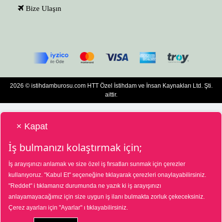
Bize Ulaşın
2026 © istihdamburosu.com HTT Özel İstihdam ve İnsan Kaynakları Ltd. Şti.
aittir.
× Kapat
İş bulmanızı kolaştırmak için;
İş arayışınızı anlamak ve size özel iş fırsatları sunmak için çerezler
HTT Bilgisayar Eğitim Destek Özel İstihdam ve İnsan Kaynakları Hizmetleri Tic.
kullanıyoruz.
"Kabul Et"
seçeneğine tıklayarak çerezleri onaylayabilirsiniz.
Ltd. Şti. Özel İstihdam Bürosu 01/08/2025 - 31/07/2028 tarihleri arasında
"Reddet"
i tıklamanız durumunda ne yazık ki iş arayışınızı
faaliyette bulunmak üzere, Türkiye İş Kurumu tarafından 01/07/2025 tarih ve
18573287 sayılı karar uyarınca 1390 nolu belge ile faaliyet göstermektedir. 4904
anlayamayacağımız için size uygun iş ilanı bulmakta zorluk çekeceksiniz.
sayılı kanun uyarınca iş arayanlardan ücret alınmayacak ve menfaat temin
Çerez ayarları için
"Ayarlar"
ı tıklayabilirsiniz.
edilmeyecektir. Şikâyetleriniz için Türkiye İş Kurumu Ankara İl Müdürlüğü
03124351565 nolu telefon numarasına veya Ayrancı, Uçarlı Cd. No:29, 06540