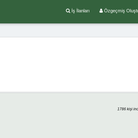
İş İlanları
Özgeçmiş Oluşt
1786 kişi in