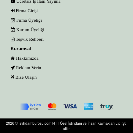
Ücretsiz İş İlanı Yayınla
Firma Girişi
Firma Üyeliği
Kurum Üyeliği
Teşvik Rehberi
Kurumsal
Hakkımızda
Reklam Verin
Bize Ulaşın
2026 © istihdamburosu.com HTT Özel İstihdam ve İnsan Kaynakları Ltd. Şti.
aittir.