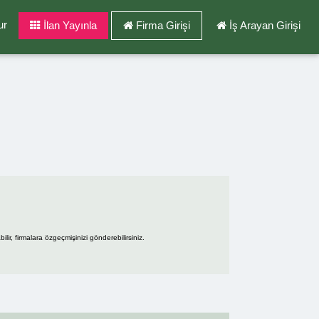
ur
İlan Yayınla
Firma Girişi
İş Arayan Girişi
ir, firmalara özgeçmişinizi gönderebilirsiniz.