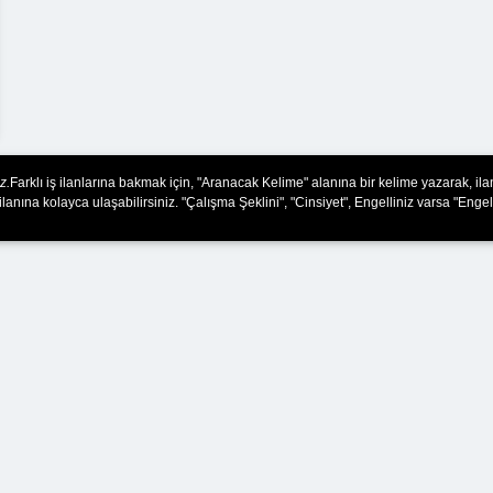
z.
Farklı iş ilanlarına bakmak için, "Aranacak Kelime" alanına bir kelime yazarak, il
ilanına kolayca ulaşabilirsiniz. "Çalışma Şeklini", "Cinsiyet", Engelliniz varsa "Engel