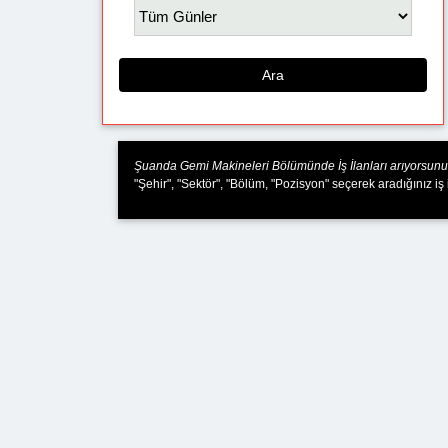
Ara
Şuanda Gemi Makineleri Bölümünde İş İlanları arıyorsunu
"Şehir", "Sektör", "Bölüm, "Pozisyon" seçerek aradığınız iş 