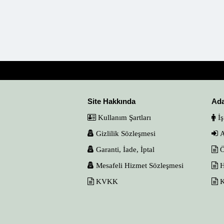
Site Hakkında
Ad
Kullanım Şartları
İş
Gizlilik Sözleşmesi
A
Garanti, İade, İptal
Ö
Mesafeli Hizmet Sözleşmesi
H
KVKK
K