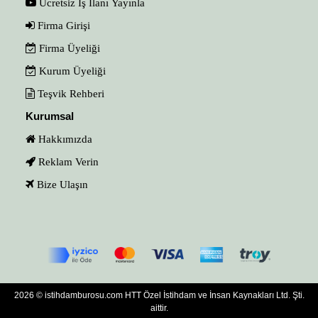
Ücretsiz İş İlanı Yayınla
Firma Girişi
Firma Üyeliği
Kurum Üyeliği
Teşvik Rehberi
Kurumsal
Hakkımızda
Reklam Verin
Bize Ulaşın
2026 © istihdamburosu.com HTT Özel İstihdam ve İnsan Kaynakları Ltd. Şti.
aittir.