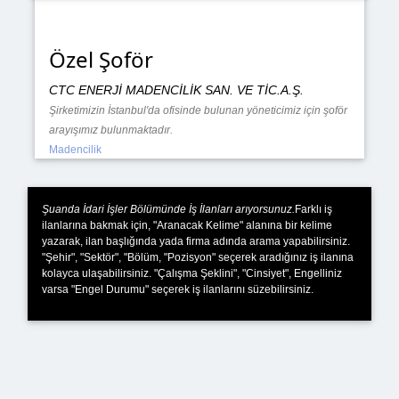
Özel Şoför
CTC ENERJİ MADENCİLİK SAN. VE TİC.A.Ş.
Şirketimizin İstanbul'da ofisinde bulunan yöneticimiz için şoför
arayışımız bulunmaktadır.
Madencilik
Şuanda İdari İşler Bölümünde İş İlanları arıyorsunuz.
Farklı iş
ilanlarına bakmak için, "Aranacak Kelime" alanına bir kelime
yazarak, ilan başlığında yada firma adında arama yapabilirsiniz.
"Şehir", "Sektör", "Bölüm, "Pozisyon" seçerek aradığınız iş ilanına
kolayca ulaşabilirsiniz. "Çalışma Şeklini", "Cinsiyet", Engelliniz
varsa "Engel Durumu" seçerek iş ilanlarını süzebilirsiniz.