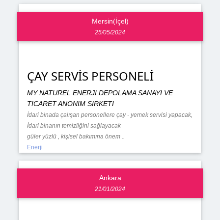
Mersin(İçel)
25/05/2024
ÇAY SERVİS PERSONELİ
MY NATUREL ENERJI DEPOLAMA SANAYI VE
TICARET ANONIM SIRKETI
İdari binada çalışan personellere çay - yemek servisi yapacak,
İdari binanın temizliğini sağlayacak
güler yüzlü , kişisel bakımına önem ..
Enerji
Ankara
21/01/2024