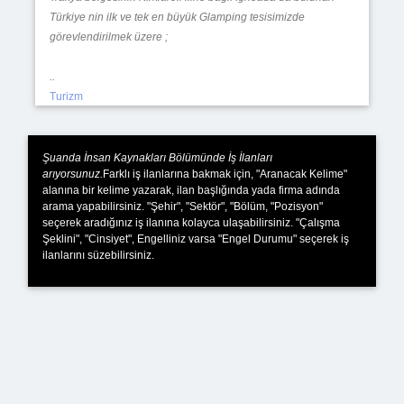
Türkiye nin ilk ve tek en büyük Glamping tesisimizde
görevlendirilmek üzere ;
..
Turizm
Şuanda İnsan Kaynakları Bölümünde İş İlanları
arıyorsunuz.
Farklı iş ilanlarına bakmak için, "Aranacak Kelime"
alanına bir kelime yazarak, ilan başlığında yada firma adında
arama yapabilirsiniz. "Şehir", "Sektör", "Bölüm, "Pozisyon"
seçerek aradığınız iş ilanına kolayca ulaşabilirsiniz. "Çalışma
Şeklini", "Cinsiyet", Engelliniz varsa "Engel Durumu" seçerek iş
ilanlarını süzebilirsiniz.