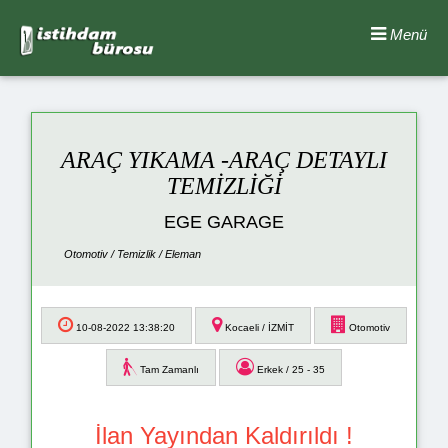
Menü
ARAÇ YIKAMA -ARAÇ DETAYLI
TEMİZLİĞİ
EGE GARAGE
Otomotiv / Temizlik / Eleman
10-08-2022 13:38:20
Kocaeli / İZMİT
Otomotiv
Tam Zamanlı
Erkek / 25 - 35
İlan Yayından Kaldırıldı !