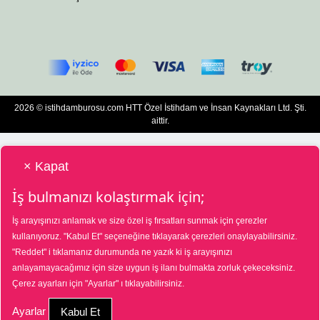
2026 © istihdamburosu.com HTT Özel İstihdam ve İnsan Kaynakları Ltd. Şti.
aittir.
× Kapat
İş bulmanızı kolaştırmak için;
İş arayışınızı anlamak ve size özel iş fırsatları sunmak için çerezler
HTT Bilgisayar Eğitim Destek Özel İstihdam ve İnsan Kaynakları Hizmetleri Tic.
kullanıyoruz.
"Kabul Et"
seçeneğine tıklayarak çerezleri onaylayabilirsiniz.
Ltd. Şti. Özel İstihdam Bürosu 01/08/2025 - 31/07/2028 tarihleri arasında
"Reddet"
i tıklamanız durumunda ne yazık ki iş arayışınızı
faaliyette bulunmak üzere, Türkiye İş Kurumu tarafından 01/07/2025 tarih ve
18573287 sayılı karar uyarınca 1390 nolu belge ile faaliyet göstermektedir. 4904
anlayamayacağımız için size uygun iş ilanı bulmakta zorluk çekeceksiniz.
sayılı kanun uyarınca iş arayanlardan ücret alınmayacak ve menfaat temin
Çerez ayarları için
"Ayarlar"
ı tıklayabilirsiniz.
edilmeyecektir. Şikâyetleriniz için Türkiye İş Kurumu Ankara İl Müdürlüğü
03124351565 nolu telefon numarasına veya Ayrancı, Uçarlı Cd. No:29, 06540
Çankaya/Ankara adresine başvurabilirsiniz.
Ayarlar
Kabul Et