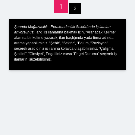
1
2
Şuanda Mağazacılık - Perakendecilik Sektöründe İş İlanları
arıyorsunuz.
Farklı iş ilanlarına bakmak için, "Aranacak Kelime"
alanına bir kelime yazarak, ilan başlığında yada firma adında
arama yapabilirsiniz. "Şehir", "Sektör", "Bölüm, "Pozisyon"
seçerek aradığınız iş ilanına kolayca ulaşabilirsiniz. "Çalışma
Şeklini", "Cinsiyet", Engelliniz varsa "Engel Durumu" seçerek iş
ilanlarını süzebilirsiniz.