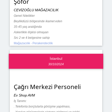
Şoför
CEVİZOĞLU MAĞAZACILIK
Genel Nitelikler
Beylikdüzü bölgesinde ikamet eden
35-45 yaş aralığında
Askerlikle ilişkisi olmayan
Src 2 ve 4 belgesine sahip
Mağazacılık - Perakendecilik
İstanbul
30/10/2024
Çağrı Merkezi Personeli
Ev Shop AVM
İş Tanımı:
. Telefonla borçlularla görüşme yapılması,
. Yapılan görüşmelerin sisteme girilmesi ve takibi,