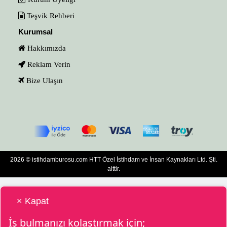
Teşvik Rehberi
Kurumsal
Hakkımızda
Reklam Verin
Bize Ulaşın
2026 © istihdamburosu.com HTT Özel İstihdam ve İnsan Kaynakları Ltd. Şti.
aittir.
× Kapat
İş bulmanızı kolaştırmak için;