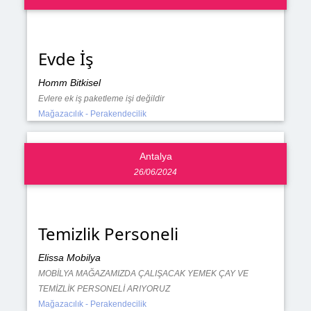
Evde İş
Homm Bitkisel
Evlere ek iş paketleme işi değildir
Mağazacılık - Perakendecilik
Antalya
26/06/2024
Temizlik Personeli
Elissa Mobilya
MOBİLYA MAĞAZAMIZDA ÇALIŞACAK YEMEK ÇAY VE
TEMİZLİK PERSONELİ ARIYORUZ
Mağazacılık - Perakendecilik