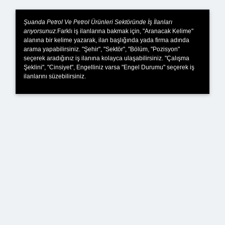
Şuanda Petrol Ve Petrol Ürünleri Sektöründe İş İlanları
arıyorsunuz.
Farklı iş ilanlarına bakmak için, "Aranacak Kelime"
alanına bir kelime yazarak, ilan başlığında yada firma adında
arama yapabilirsiniz. "Şehir", "Sektör", "Bölüm, "Pozisyon"
seçerek aradığınız iş ilanına kolayca ulaşabilirsiniz. "Çalışma
Şeklini", "Cinsiyet", Engelliniz varsa "Engel Durumu" seçerek iş
ilanlarını süzebilirsiniz.