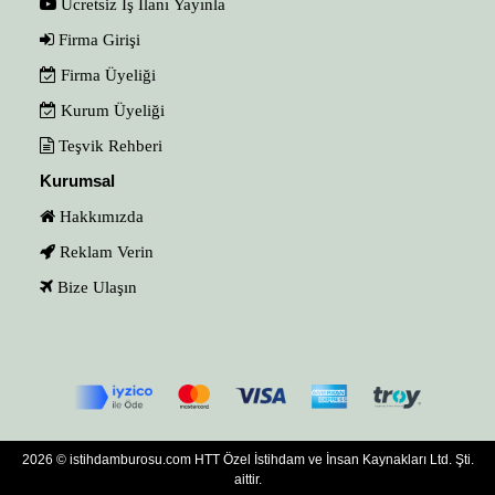
Ücretsiz İş İlanı Yayınla
Firma Girişi
Firma Üyeliği
Kurum Üyeliği
Teşvik Rehberi
Kurumsal
Hakkımızda
Reklam Verin
Bize Ulaşın
2026 © istihdamburosu.com HTT Özel İstihdam ve İnsan Kaynakları Ltd. Şti.
aittir.