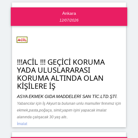
Ankara
12/07/2026
!!!ACİL !!! GEÇİCİ KORUMA
YADA ULUSLARARASI
KORUMA ALTINDA OLAN
KİŞİLERE İŞ
ASYA EKMEK GIDA MADDELERİ SAN TİC.LTD.ŞTİ.
Yabancılar için İş Akyurt ta bulunan unlu mamuller fırınımız için
ekmek,pasta,poğaça, simit,yapım işini yapacak imalat
alanında çalışacak 30 yaş altı..
İmalat