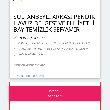
SULTANBEYLİ ARKASI PENDİK
HAVUZ BELGESİ VE EHLİYETLİ
BAY TEMİZLİK ŞEF/AMİR
VİZYONVİP GROUP
PENDİK KURTKÖY BÖLGESİ ŞİRKETİMİZE AKTİF ARAÇ
KULLANABİLEN HAVUZ BELGESİ OLAN BAY TEMİZLİK
ŞEF/AMİR ARANİYOR
İstenilen kriterler ve öze..
Hizmet - İşletme Servisi
İstanbul
14/05/2026