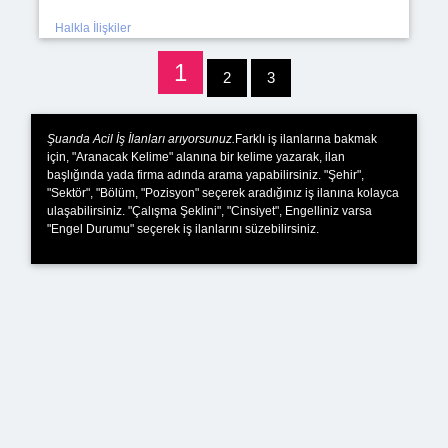
Halkla İlişkiler
1
2
3
Şuanda Acil İş İlanları arıyorsunuz.
Farklı iş ilanlarına bakmak
için, "Aranacak Kelime" alanına bir kelime yazarak, ilan
başlığında yada firma adında arama yapabilirsiniz. "Şehir",
"Sektör", "Bölüm, "Pozisyon" seçerek aradığınız iş ilanına kolayca
ulaşabilirsiniz. "Çalışma Şeklini", "Cinsiyet", Engelliniz varsa
"Engel Durumu" seçerek iş ilanlarını süzebilirsiniz.