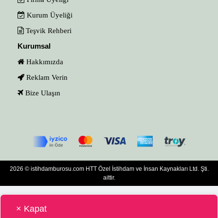
Kurum Üyeliği
Teşvik Rehberi
Kurumsal
Hakkımızda
Reklam Verin
Bize Ulaşın
2026 © istihdamburosu.com HTT Özel İstihdam ve İnsan Kaynakları Ltd. Şti.
aittir.
× Kapat