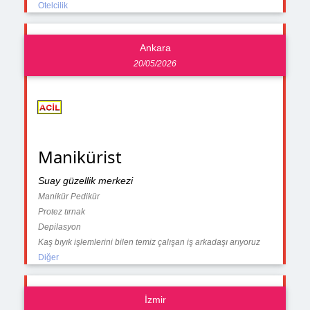
Otelcilik
Ankara
20/05/2026
Manikürist
Suay güzellik merkezi
Manikür Pedikür
Protez tırnak
Depilasyon
Kaş bıyık işlemlerini bilen temiz çalışan iş arkadaşı arıyoruz
Diğer
İzmir