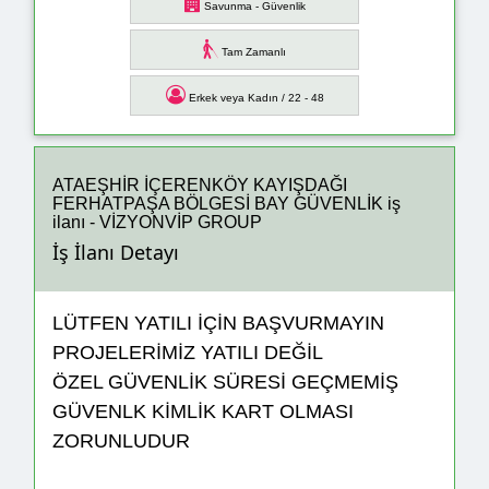
Savunma - Güvenlik
Tam Zamanlı
Erkek veya Kadın / 22 - 48
ATAEŞHİR İÇERENKÖY KAYIŞDAĞI
FERHATPAŞA BÖLGESİ BAY GÜVENLİK iş
ilanı - VİZYONVİP GROUP
İş İlanı Detayı
LÜTFEN YATILI İÇİN BAŞVURMAYIN
PROJELERİMİZ YATILI DEĞİL
ÖZEL GÜVENLİK SÜRESİ GEÇMEMİŞ
GÜVENLK KİMLİK KART OLMASI
ZORUNLUDUR