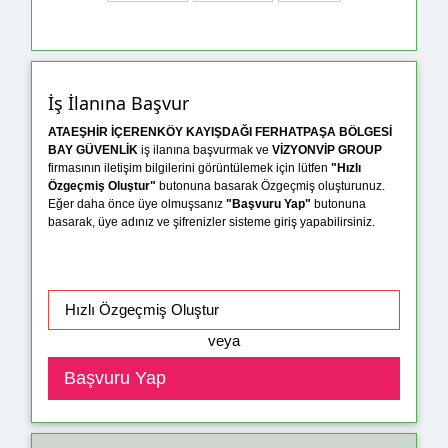
İş İlanına Başvur
ATAEŞHİR İÇERENKÖY KAYIŞDAĞI FERHATPAŞA BÖLGESİ
BAY GÜVENLİK
iş ilanına başvurmak ve
VİZYONVİP GROUP
firmasının iletişim bilgilerini görüntülemek için lütfen
"Hızlı
Özgeçmiş Oluştur"
butonuna basarak Özgeçmiş oluşturunuz.
Eğer daha önce üye olmuşsanız
"Başvuru Yap"
butonuna
basarak, üye adınız ve şifrenizler sisteme giriş yapabilirsiniz.
veya