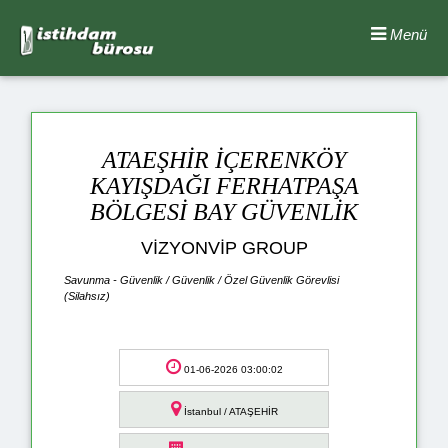
Menü
ATAEŞHİR İÇERENKÖY
KAYIŞDAĞI FERHATPAŞA
BÖLGESİ BAY GÜVENLİK
VİZYONVİP GROUP
Savunma - Güvenlik / Güvenlik / Özel Güvenlik Görevlisi
(Silahsız)
01-06-2026 03:00:02
İstanbul / ATAŞEHİR