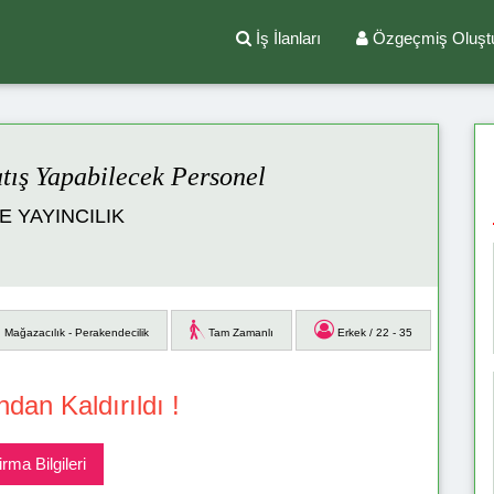
İş İlanları
Özgeçmiş Oluşt
tış Yapabilecek Personel
E YAYINCILIK
Mağazacılık - Perakendecilik
Tam Zamanlı
Erkek / 22 - 35
ndan Kaldırıldı !
irma Bilgileri