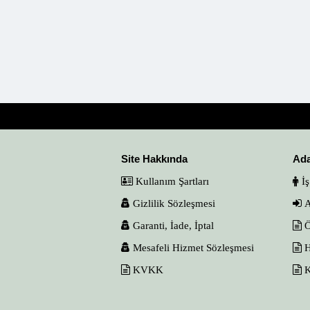
Site Hakkında
Ad
Kullanım Şartları
İş
Gizlilik Sözleşmesi
A
Garanti, İade, İptal
Ö
Mesafeli Hizmet Sözleşmesi
H
KVKK
K