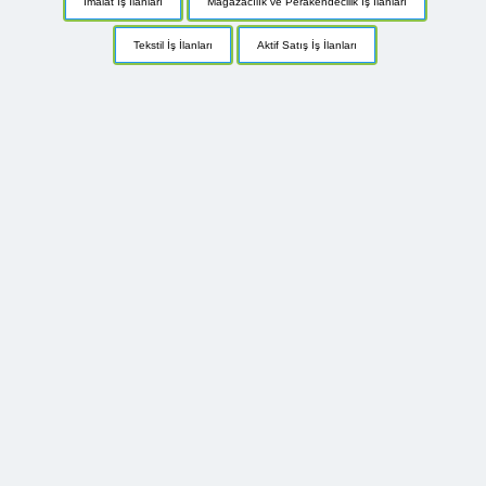
İmalat İş İlanları
Mağazacılık ve Perakendecilik İş İlanları
Tekstil İş İlanları
Aktif Satış İş İlanları