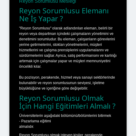
Reyon Sorumlusu Mesleği
Reyon Sorumlusu Elemanı
Ne İş Yapar ?
"Reyon Sorumlusu" olarak adlandırılan eleman, belirli bir
reyon veya departman içindeki çalışmaların yönetimini ve
denetimini sorumludur. Bu eleman, çalışanların görevlerini
yerine getirmelerini, stokları yönetmelerini, müşteri
hizmetlerini ve çalışma prensiplerini uygulamalarını ve
sürdürmelerini sağlar. Ayrıca, satış performansını ve karlılığı
artırmak için çalışmalar yapar ve müşteri memnuniyetini
öncelikli kılar.
Bu pozisyon, perakende, hizmet veya sanayi sektörlerinde
bulunabilir ve reyon sorumlusunun seviyesi, işletme
büyüklüğüne ve içeriğine göre değişebilir.
Reyon Sorumlusu Olmak
İçin Hangi Eğitimleri Almalı ?
Üniversitelerin aşağıdaki bölümünü/bölümlerini bitirmek
- Pazarlama eğitimi
almalıdır.
Reyon Sorumlusu olmak isteyen kişiler, perakende