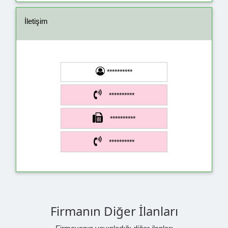
İletişim
**********
**********
**********
**********
Firmanın Diğer İlanları