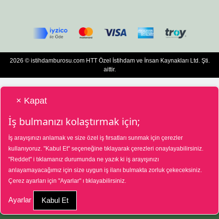
2026 © istihdamburosu.com HTT Özel İstihdam ve İnsan Kaynakları Ltd. Şti.
aittir.
× Kapat
İş bulmanızı kolaştırmak için;
İş arayışınızı anlamak ve size özel iş fırsatları sunmak için çerezler
HTT Bilgisayar Eğitim Destek Özel İstihdam ve İnsan Kaynakları Hizmetleri Tic.
kullanıyoruz.
"Kabul Et"
seçeneğine tıklayarak çerezleri onaylayabilirsiniz.
Ltd. Şti. Özel İstihdam Bürosu 01/08/2025 - 31/07/2028 tarihleri arasında
"Reddet"
i tıklamanız durumunda ne yazık ki iş arayışınızı
faaliyette bulunmak üzere, Türkiye İş Kurumu tarafından 01/07/2025 tarih ve
18573287 sayılı karar uyarınca 1390 nolu belge ile faaliyet göstermektedir. 4904
anlayamayacağımız için size uygun iş ilanı bulmakta zorluk çekeceksiniz.
sayılı kanun uyarınca iş arayanlardan ücret alınmayacak ve menfaat temin
Çerez ayarları için
"Ayarlar"
ı tıklayabilirsiniz.
edilmeyecektir. Şikâyetleriniz için Türkiye İş Kurumu Ankara İl Müdürlüğü
03124351565 nolu telefon numarasına veya Ayrancı, Uçarlı Cd. No:29, 06540
Çankaya/Ankara adresine başvurabilirsiniz.
Ayarlar
Kabul Et
İş İlanına Başvur