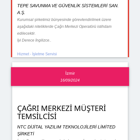
TEPE SAVUNMA VE GÜVENLİK SİSTEMLERİ SAN.
A.Ş.
Kurumsal şirketimiz bünyesinde görevlendirilmek üzere
aşağıdaki niteliklerde Çağrı Merkezi Operatörü istihdam
edilecektir.
İyi Derece İngilizce..
Hizmet - İşletme Servisi
İzmir
16/09/2024
ÇAĞRI MERKEZİ MÜŞTERİ
TEMSİLCİSİ
NTC DİJİTAL YAZILIM TEKNOLOJİLERİ LİMİTED
ŞİRKETİ