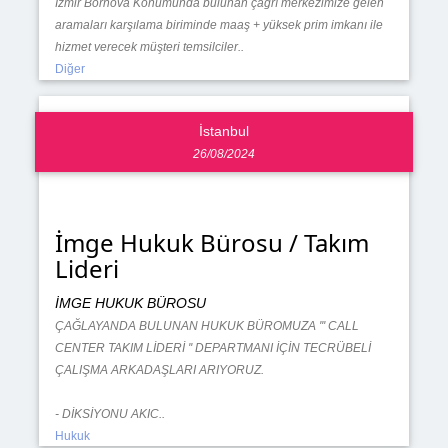
İzmir Bornova Konumunda bulunan çağrı merkezimize gelen
aramaları karşılama biriminde maaş + yüksek prim imkanı ile
hizmet verecek müşteri temsilciler..
Diğer
İstanbul
26/08/2024
İmge Hukuk Bürosu / Takım
Lideri
İMGE HUKUK BÜROSU
ÇAĞLAYANDA BULUNAN HUKUK BÜROMUZA ''' CALL
CENTER TAKIM LİDERİ '' DEPARTMANI İÇİN TECRÜBELİ
ÇALIŞMA ARKADAŞLARI ARIYORUZ.
- DİKSİYONU AKIC..
Hukuk