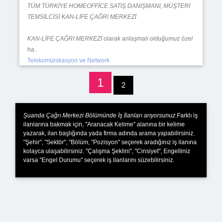
TÜM TÜRKİYE HOMEOFFİCE SATIŞ DANIŞMANI, MÜŞTERİ
TEMSİLCİSİ KAN-LİFE ÇAĞRI MERKEZİ
KAN-LİFE ÇAĞRI MERKEZİ olarak anlaşmalı olduğumuz özel
ha..
Telekomünikasyon ve Network
1
2
Şuanda Çağrı Merkezi Bölümünde İş İlanları arıyorsunuz.
Farklı iş
ilanlarına bakmak için, "Aranacak Kelime" alanına bir kelime
yazarak, ilan başlığında yada firma adında arama yapabilirsiniz.
"Şehir", "Sektör", "Bölüm, "Pozisyon" seçerek aradığınız iş ilanına
kolayca ulaşabilirsiniz. "Çalışma Şeklini", "Cinsiyet", Engelliniz
varsa "Engel Durumu" seçerek iş ilanlarını süzebilirsiniz.