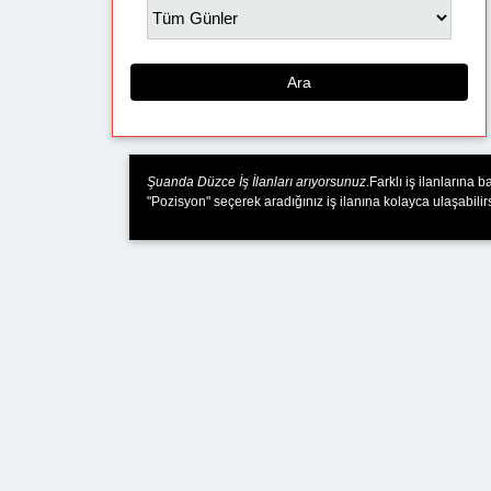
Ara
Şuanda Düzce İş İlanları arıyorsunuz.
Farklı iş ilanlarına
"Pozisyon" seçerek aradığınız iş ilanına kolayca ulaşabilirs