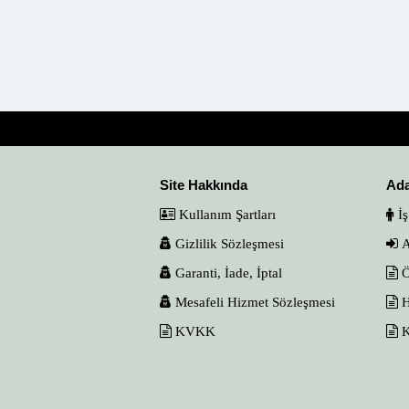
Site Hakkında
Ad
Kullanım Şartları
İş
Gizlilik Sözleşmesi
A
Garanti, İade, İptal
Ö
Mesafeli Hizmet Sözleşmesi
H
KVKK
K