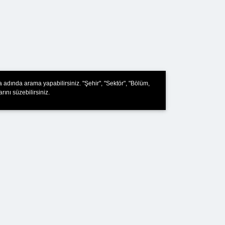
a adında arama yapabilirsiniz. "Şehir", "Sektör", "Bölüm,
rını süzebilirsiniz.