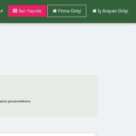
ur
İlan Yayınla
Firma Girişi
İş Arayan Girişi
inizi gönderebilirsiniz.