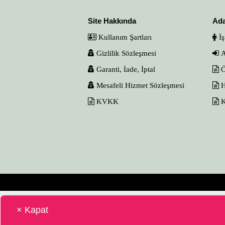
Site Hakkında
Ad
Kullanım Şartları
İş
Gizlilik Sözleşmesi
A
Garanti, İade, İptal
Ö
Mesafeli Hizmet Sözleşmesi
H
KVKK
K
× Kapat