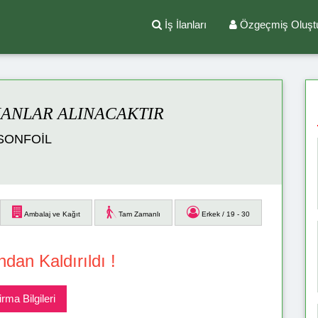
İş İlanları
Özgeçmiş Oluşt
MANLAR ALINACAKTIR
SONFOİL
Ambalaj ve Kağıt
Tam Zamanlı
Erkek / 19 - 30
ndan Kaldırıldı !
irma Bilgileri