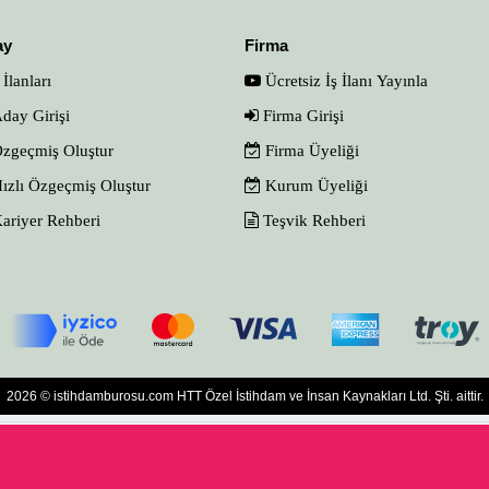
ay
Firma
 İlanları
Ücretsiz İş İlanı Yayınla
day Girişi
Firma Girişi
zgeçmiş Oluştur
Firma Üyeliği
ızlı Özgeçmiş Oluştur
Kurum Üyeliği
ariyer Rehberi
Teşvik Rehberi
2026 © istihdamburosu.com HTT Özel İstihdam ve İnsan Kaynakları Ltd. Şti. aittir.