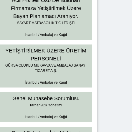
Acilll--Ikitelli Osb De Bulunan
Firmamıza Yetiştirilmek Üzere
Bayan Planlamacı Aranıyor.
SAYART MATBAACILIK TİC.LTD.ŞTİ
İstanbul / Ambalaj ve Kağıt
YETİŞTİRİLMEK ÜZERE ÜRETİM
PERSONELİ
GÜRSA OLUKLU MUKAVVA VE AMBALAJ SANAYİ
TİCARET A.Ş.
İstanbul / Ambalaj ve Kağıt
Genel Muhasebe Sorumlusu
Tarhan Atık Yönetimi
İstanbul / Ambalaj ve Kağıt