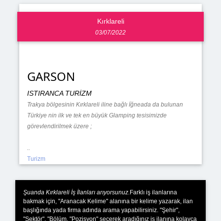
Kırklareli
03/07/2022
GARSON
ISTIRANCA TURİZM
Trakya bölgesinin Kırklareli iline bağlı İğneada da bulunan
Türkiye nin ilk ve tek en büyük Glamping tesisimizde
görevlendirilmek üzere ;
..
Turizm
Şuanda Kırklareli İş İlanları arıyorsunuz.
Farklı iş ilanlarına
bakmak için, "Aranacak Kelime" alanına bir kelime yazarak, ilan
başlığında yada firma adında arama yapabilirsiniz. "Şehir",
"Sektör", "Bölüm, "Pozisyon" seçerek aradığınız iş ilanına kolayca