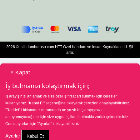
2026 © istihdamburosu.com HTT Özel İstihdam ve İnsan Kaynakları Ltd. Şti.
aittir.
× Kapat
İş bulmanızı kolaştırmak için;
İş arayışınızı anlamak ve size özel iş fırsatları sunmak için çerezler
HTT Bilgisayar Eğitim Destek Özel İstihdam ve İnsan Kaynakları Hizmetleri Tic.
kullanıyoruz.
"Kabul Et"
seçeneğine tıklayarak çerezleri onaylayabilirsiniz.
Ltd. Şti. Özel İstihdam Bürosu 01/08/2025 - 31/07/2028 tarihleri arasında
"Reddet"
i tıklamanız durumunda ne yazık ki iş arayışınızı
faaliyette bulunmak üzere, Türkiye İş Kurumu tarafından 01/07/2025 tarih ve
18573287 sayılı karar uyarınca 1390 nolu belge ile faaliyet göstermektedir. 4904
anlayamayacağımız için size uygun iş ilanı bulmakta zorluk çekeceksiniz.
sayılı kanun uyarınca iş arayanlardan ücret alınmayacak ve menfaat temin
Çerez ayarları için
"Ayarlar"
ı tıklayabilirsiniz.
edilmeyecektir. Şikâyetleriniz için Türkiye İş Kurumu Ankara İl Müdürlüğü
03124351565 nolu telefon numarasına veya Ayrancı, Uçarlı Cd. No:29, 06540
Çankaya/Ankara adresine başvurabilirsiniz.
Ayarlar
Kabul Et