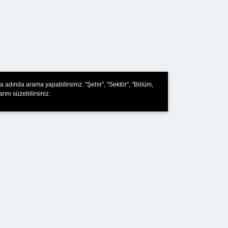
a adında arama yapabilirsiniz. "Şehir", "Sektör", "Bölüm,
rını süzebilirsiniz.