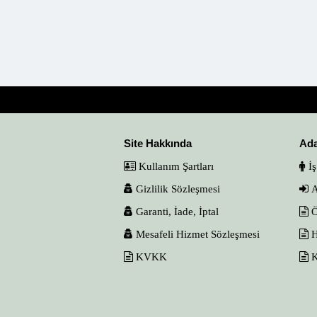
Site Hakkında
Ad
Kullanım Şartları
İş
Gizlilik Sözleşmesi
A
Garanti, İade, İptal
Ö
Mesafeli Hizmet Sözleşmesi
H
KVKK
K