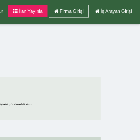
ur
İlan Yayınla
Firma Girişi
İş Arayan Girişi
şinizi gönderebilirsiniz.