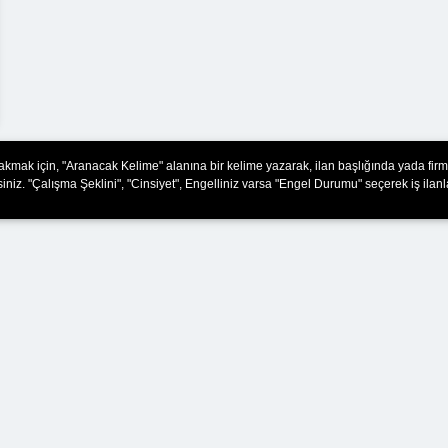
 bakmak için, "Aranacak Kelime" alanına bir kelime yazarak, ilan başlığında yada firm
iniz. "Çalışma Şeklini", "Cinsiyet", Engelliniz varsa "Engel Durumu" seçerek iş ilanla