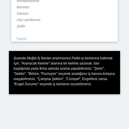
-Resepsiyonist
-Barmen
-Garson
-Aşcı yardımcısı
-Şoför
..
Turizm
Şuanda Muğla İş İlanları arıyorsunuz.
Farklı iş ilanlarına bakmak
için, "Aranacak Kelime" alanına bir kelime yazarak, ilan
başlığında yada firma adında arama yapabilirsiniz. "Şehir",
"Sektör", "Bölüm, "Pozisyon" seçerek aradığınız iş ilanına kolayca
ulaşabilirsiniz. "Çalışma Şeklini", "Cinsiyet", Engelliniz varsa
"Engel Durumu" seçerek iş ilanlarını süzebilirsiniz.