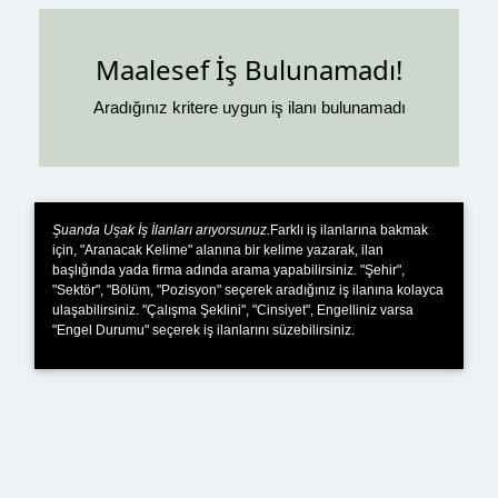
Maalesef İş Bulunamadı!
Aradığınız kritere uygun iş ilanı bulunamadı
Şuanda Uşak İş İlanları arıyorsunuz.
Farklı iş ilanlarına bakmak
için, "Aranacak Kelime" alanına bir kelime yazarak, ilan
başlığında yada firma adında arama yapabilirsiniz. "Şehir",
"Sektör", "Bölüm, "Pozisyon" seçerek aradığınız iş ilanına kolayca
ulaşabilirsiniz. "Çalışma Şeklini", "Cinsiyet", Engelliniz varsa
"Engel Durumu" seçerek iş ilanlarını süzebilirsiniz.