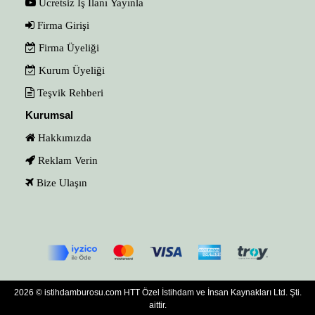
Ücretsiz İş İlanı Yayınla
Firma Girişi
Firma Üyeliği
Kurum Üyeliği
Teşvik Rehberi
Kurumsal
Hakkımızda
Reklam Verin
Bize Ulaşın
2026 © istihdamburosu.com HTT Özel İstihdam ve İnsan Kaynakları Ltd. Şti.
aittir.