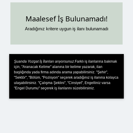
Maalesef İş Bulunamadı!
Aradığınız kritere uygun iş ilanı bulunamadı
Şuanda Yozgat İş İlanları arıyorsunuz.
Farklı iş ilanlarına bakmak
için, "Aranacak Kelime" alanına bir kelime yazarak, ilan
başlığında yada firma adında arama yapabilirsiniz. "Şehir",
"Sektör", "Bölüm, "Pozisyon" seçerek aradığınız iş ilanına kolayca
ulaşabilirsiniz. "Çalışma Şeklini", "Cinsiyet", Engelliniz varsa
"Engel Durumu" seçerek iş ilanlarını süzebilirsiniz.