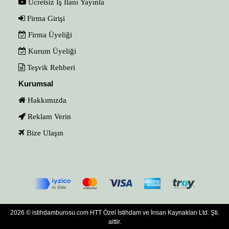
Ücretsiz İş İlanı Yayınla
Firma Girişi
Firma Üyeliği
Kurum Üyeliği
Teşvik Rehberi
Kurumsal
Hakkımızda
Reklam Verin
Bize Ulaşın
2026 © istihdamburosu.com HTT Özel İstihdam ve İnsan Kaynakları Ltd. Şti.
aittir.