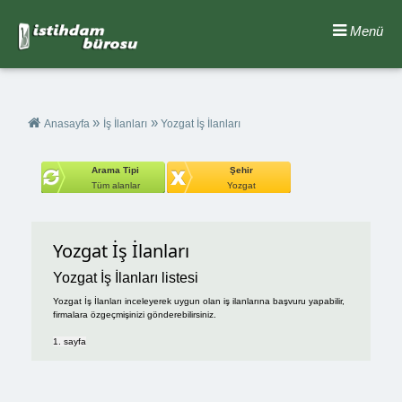
Menü
»
»
Anasayfa
İş İlanları
Yozgat İş İlanları
Arama Tipi
Şehir
Tüm alanlar
Yozgat
Yozgat İş İlanları
Yozgat İş İlanları listesi
Yozgat İş İlanları inceleyerek uygun olan iş ilanlarına başvuru yapabilir,
firmalara özgeçmişinizi gönderebilirsiniz.
1. sayfa