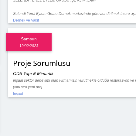
SELENDİ YEREL EYLEM GRUBU İŞE ALIM İLANI
Selendi Yerel Eylem Grubu Dernek merkezinde görevlendirilmek üzere aşağı
Dernek ve Vakıf
Samsun
19/02/2023
Proje Sorumlusu
ODS Yapı & Mimarlık
İnşaat sektör deneyimi olan Firmamızın yürütmekte olduğu restorasyon ve in
yanı sıra yeni proj..
İnşaat