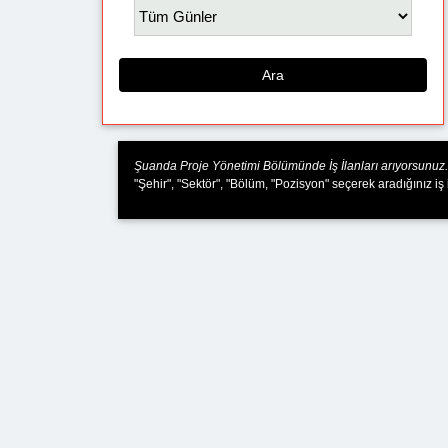
Ara
Şuanda Proje Yönetimi Bölümünde İş İlanları arıyorsunuz.
"Şehir", "Sektör", "Bölüm, "Pozisyon" seçerek aradığınız iş 