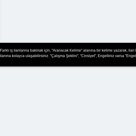
Farklı iş ilanlarına bakmak için, "Aranacak Kelime" alanına bir kelime yazarak, ilan
ilanına kolayca ulaşabilirsiniz. "Çalışma Şeklini", "Cinsiyet", Engelliniz varsa "Engel