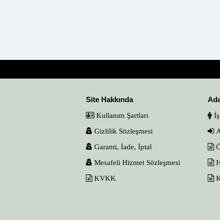
Site Hakkında
Ad
Kullanım Şartları
İş
Gizlilik Sözleşmesi
A
Garanti, İade, İptal
Ö
Mesafeli Hizmet Sözleşmesi
H
KVKK
K