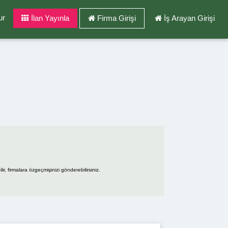
ur
İlan Yayınla
Firma Girişi
İş Arayan Girişi
r, firmalara özgeçmişinizi gönderebilirsiniz.