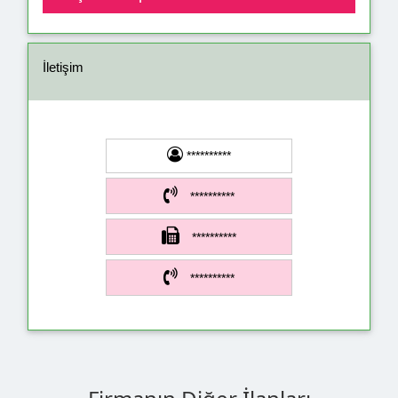
İletişim
**********
**********
**********
**********