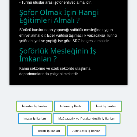
- Turing uluslar arası şoför ehliyeti almalıdır.
Şoför Olmak İçin Hangi
Eğitimleri Almalı ?
Sürücü kurslarından yapacağı şoförlük mesleğine uygun
ehliyet almalıdır. Eğer yurtdışı taşımacılık yapacaksa Turing
şoför ehliyeti ve yaptığı işe göre SRC belgesi almalıdır.
Şoförlük Mesleğinin İş
İmkanları ?
Kamu sektörine ve özek sektörde ulaştırma
departmanlarında çalışabilmektedir.
İstanbul İş İlanları
Ankara İş İlanları
İzmir İş İlanları
İmalat İş İlanları
Mağazacılık ve Perakendecilik İş İlanları
Tekstil İş İlanları
Aktif Satış İş İlanları