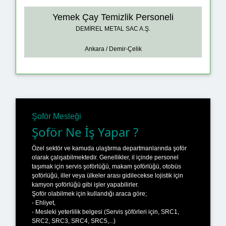
Yemek Çay Temizlik Personeli
DEMİREL METAL SAC A.Ş.
Ankara / Demir-Çelik
Şoför Mesleği
Şoför Ne İş Yapar ?
Özel sektör ve kamuda ulaştırma departmanlarında şoför
olarak çalışabilmektedir. Genellikler, il içinde personel
taşımak için servis şoförlüğü, makam şoförlüğü, otobüs
şoförlüğü, iller veya ülkeler arası gidilecekse lojistik için
kamyon şoförlüğü gibi işler yapabilirler.
Şoför olabilmek için kullandığı araca göre;
- Ehliyet,
- Mesleki yeterlilik belgesi (Servis şöförleri için, SRC1,
SRC2, SRC3, SRC4, SRC5,...)