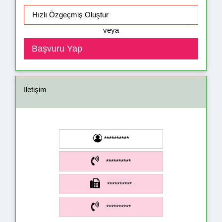
veya
İletişim
**********
**********
**********
**********