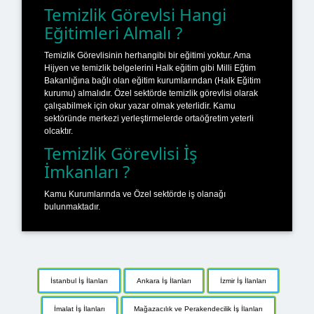
Temizlik Görevlsi Hangi
Eğitimleri Almalı ?
Temizlik Görevlisinin herhangibi bir eğitimi yoktur. Ama
Hijyen ve temizlik belgelerini Halk eğitim gibi Milli Eğtim
Bakanlığına bağlı olan eğitim kurumlarından (Halk Eğitim
kurumu) almalıdır. Özel sektörde temizlik görevlisi olarak
çalışabilmek için okur yazar olmak yeterlidir. Kamu
sektöründe merkezi yerleştirmelerde ortaöğretim yeterli
olcaktır.
Temizlik Görevlisi İş
İmkanları ?
Kamu Kurumlarında ve Özel sektörde iş olanağı
bulunmaktadır.
İstanbul İş İlanları
Ankara İş İlanları
İzmir İş İlanları
İmalat İş İlanları
Mağazacılık ve Perakendecilik İş İlanları