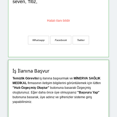
seven, Titiz,
Hatalı ilanı bildir
Whatsapp
Facebook
Twitter
İş İlanına Başvur
Temizlik Görevlisi
iş ilanına başvurmak ve
MİNERVA SAĞLIK
MEDİKAL
firmasının iletişim bilgilerini görüntülemek için lütfen
"Hızlı Özgeçmiş Oluştur"
butonuna basarak Özgeçmiş
oluşturunuz. Eğer daha önce üye olmuşsanız
"Başvuru Yap"
butonuna basarak, üye adınız ve şifrenizler sisteme giriş
yapabilirsiniz.