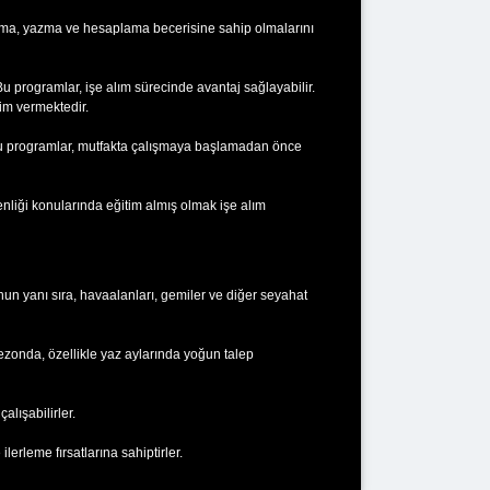
 okuma, yazma ve hesaplama becerisine sahip olmalarını
 Bu programlar, işe alım sürecinde avantaj sağlayabilir.
tim vermektedir.
. Bu programlar, mutfakta çalışmaya başlamadan önce
enliği konularında eğitim almış olmak işe alım
unun yanı sıra, havaalanları, gemiler ve diğer seyahat
k sezonda, özellikle yaz aylarında yoğun talep
alışabilirler.
erleme fırsatlarına sahiptirler.