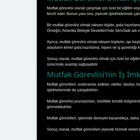
Mutfak görevlisi olarak çalışmak için özel bir eğitim v
tercih eder. Bunun yanı sıra, yiyecek işletmelerinde çalı
Bir mutfak görevlisi olmak isteyen kişiler, gıda hazırlam
Örneğin, Amerika Birleşik Devletleri'nde ServSafe adı ve
Ayrıca, mutfak görevlisi olmak isteyen kişilerin, işe 
adayların temel gıda hazırlama, hijyen ve iş güvenliği k
Sonuç olarak, mutfak görevlisi olmak için özel bir eğiti
sürecinde avantaj sağlayabilir.
Mutfak Görevlisi'nin İş İmk
Mutfak görevlileri, restoranlar, kafeler, oteller, okulla
işletmelerinde de çalışabilirler.
Mutfak görevlisi pozisyonları, özellikle turistik bölgele
görmektedirler.
Mutfak görevlileri, işlerinde deneyim kazandıkça, daha üs
Sonuç olarak, mutfak görevlileri yiyecek hizmeti veren b