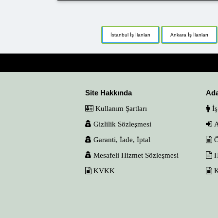
İstanbul İş İlanları
Ankara İş İlanları
Site Hakkında
Ad
Kullanım Şartları
İş
Gizlilik Sözleşmesi
A
Garanti, İade, İptal
Ö
Mesafeli Hizmet Sözleşmesi
H
KVKK
K