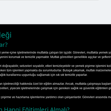
leği
ar?
bi yeme-içme işletmelerinde mutfakta çalışan bir işçidir. Görevleri, mutfakta yemek
ini korumak ve temizlik yapmaktır. Mutfak görevlileri genellikle aşçılar ve şeflerin 
doğrayabilir, sebzeleri soyabilir, etleri temizleyebilir ve yemek pişirme işlemini kola
eken tüm işlemleri yapmakla da sorumludurlar. Bulaşık yıkamak, mutfak malzemeler
ağlık kurallarına uygunluğu sağlamak için sık sık temizlik yaparlar.
an işletmeciliği hakkında özel bir eğitim almazlar. Ancak, mutfakta çalışmaya başlam
ileri, yiyecek işletmelerinde çalışmak için gereken sağlık ve güvenlik eğitimleri gibi b
ek pişirme ve hazırlama işlemlerine yardımcı olan çalışanlardır. Görevleri arasında
n Hangi Eğitimleri Almalı?