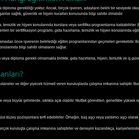
eya diploma gerekliliği yoktur. Ancak, birçok işveren, adayların belirli bir seviyede
şanlar sağlık, güvenlik ve hijyen kuralları konusunda bilgi sahibi olmalıdır.
a, temizlik ve hijyen konularında kurslara veya sertifika programlarına katılabilirler.
rilen bir sertifikasyon programı, gıda hazırlama, temizlik ve hijyen konularında eği
başlamadan önce işverenin belirlediği eğitim programlarından geçmeleri gerekebilir
onularında bilgi sahibi olmalarını sağlar.
m veya diploma gerekli olmamakla birlikte, gıda hazırlama, hijyen, temizlik ve iş güv
anları?
r, hastaneler ve diğer yiyecek hizmeti veren kuruluşlarda çalışma imkanına sahiptir. B
rde veya büyük şehirlerde, sıklıkla açık olabilir. Mutfak görevlileri, genellikle yükse
t düzey pozisyonlara terfi edebilirler. Örneğin, baş aşçı veya yardımcı aşçı olarak ç
irçok kuruluşta çalışma imkanına sahiptirler ve deneyim kazandıkça, kariyerlerinde il