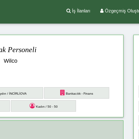
İş İlanları
Özgeçmiş Oluşt
ak Personeli
Wilco
ydın / İNCİRLİOVA
Bankacılık - Finans
Kadın / 50 - 50