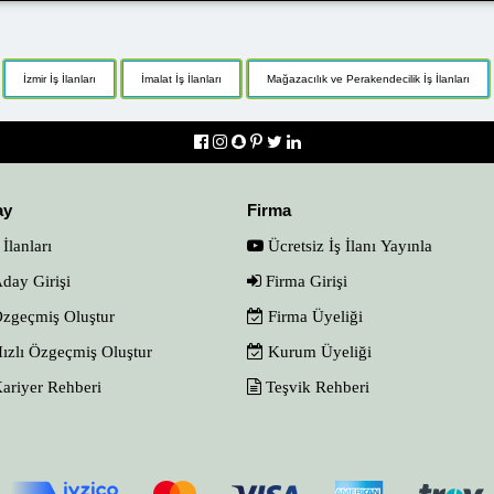
İzmir İş İlanları
İmalat İş İlanları
Mağazacılık ve Perakendecilik İş İlanları
ay
Firma
 İlanları
Ücretsiz İş İlanı Yayınla
day Girişi
Firma Girişi
zgeçmiş Oluştur
Firma Üyeliği
ızlı Özgeçmiş Oluştur
Kurum Üyeliği
ariyer Rehberi
Teşvik Rehberi