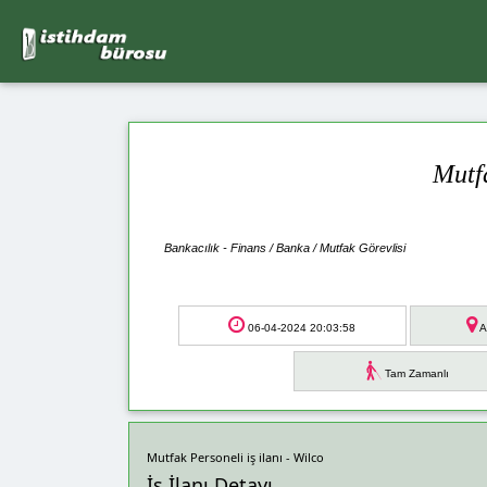
Mutf
Bankacılık - Finans / Banka / Mutfak Görevlisi
06-04-2024 20:03:58
A
Tam Zamanlı
Mutfak Personeli iş ilanı - Wilco
İş İlanı Detayı