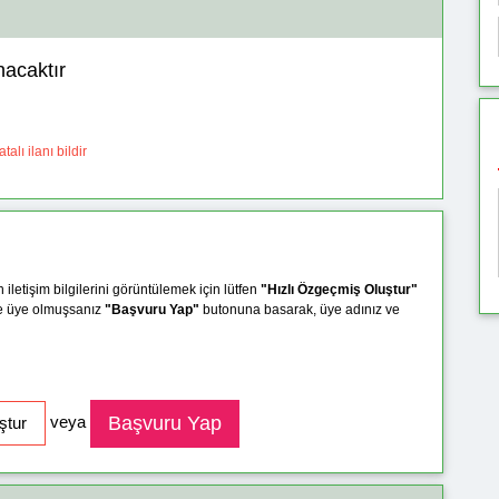
nacaktır
talı ilanı bildir
n iletişim bilgilerini görüntülemek için lütfen
"Hızlı Özgeçmiş Oluştur"
e üye olmuşsanız
"Başvuru Yap"
butonuna basarak, üye adınız ve
veya