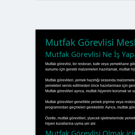
Mutfak Görevlisi Mes
Mutfak Görevlisi Ne İş Yap
Mutfak görevlisi, bir restoran, kafe veya yemekhane gi
sunumu için gerekli malzemeleri hazırlamak, mutfak hijyen
Mutfak görevlileri, yemek hazırlığı sırasında malzemeleri 
yemekleri servis edilmeden önce hazırlanması için ger
Mutfak görevlileri ayrıca, mutfak hijyenini korumak ve s
Mutfak görevlileri genellikle yemek pişirme veya restor
programından geçmeleri gerekebilir. Ayrıca, mutfak görevl
Özetle, mutfak görevlileri, yiyecek işletmelerinde yem
hijyen kurallarına uyma yer alır.
Mutfak Görevlisi Olmak içi