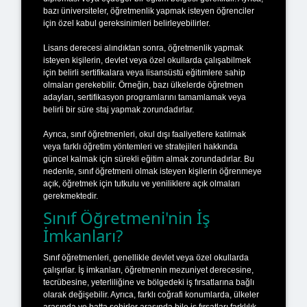
bazı üniversiteler, öğretmenlik yapmak isteyen öğrenciler
için özel kabul gereksinimleri belirleyebilirler.
Lisans derecesi alındıktan sonra, öğretmenlik yapmak
isteyen kişilerin, devlet veya özel okullarda çalışabilmek
için belirli sertifikalara veya lisansüstü eğitimlere sahip
olmaları gerekebilir. Örneğin, bazı ülkelerde öğretmen
adayları, sertifikasyon programlarını tamamlamak veya
belirli bir süre staj yapmak zorundadırlar.
Ayrıca, sınıf öğretmenleri, okul dışı faaliyetlere katılmak
veya farklı öğretim yöntemleri ve stratejileri hakkında
güncel kalmak için sürekli eğitim almak zorundadırlar. Bu
nedenle, sınıf öğretmeni olmak isteyen kişilerin öğrenmeye
açık, öğretmek için tutkulu ve yeniliklere açık olmaları
gerekmektedir.
Sınıf Öğretmeni'nin İş
İmkanları?
Sınıf öğretmenleri, genellikle devlet veya özel okullarda
çalışırlar. İş imkanları, öğretmenin mezuniyet derecesine,
tecrübesine, yeterliliğine ve bölgedeki iş fırsatlarına bağlı
olarak değişebilir. Ayrıca, farklı coğrafi konumlarda, ülkeler
arasında ve hatta şehirler arasında bile iş fırsatları farklılık