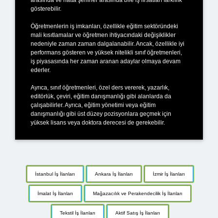
gösterebilir.
Öğretmenlerin iş imkanları, özellikle eğitim sektöründeki
mali kısıtlamalar ve öğretmen ihtiyacındaki değişiklikler
nedeniyle zaman zaman dalgalanabilir. Ancak, özellikle iyi
performans gösteren ve yüksek nitelikli sınıf öğretmenleri,
iş piyasasında her zaman aranan adaylar olmaya devam
ederler.
Ayrıca, sınıf öğretmenleri, özel ders vererek, yazarlık,
editörlük, çeviri, eğitim danışmanlığı gibi alanlarda da
çalışabilirler. Ayrıca, eğitim yönetimi veya eğitim
danışmanlığı gibi üst düzey pozisyonlara geçmek için
yüksek lisans veya doktora derecesi de gerekebilir.
İstanbul İş İlanları
Ankara İş İlanları
İzmir İş İlanları
İmalat İş İlanları
Mağazacılık ve Perakendecilik İş İlanları
Tekstil İş İlanları
Aktif Satış İş İlanları