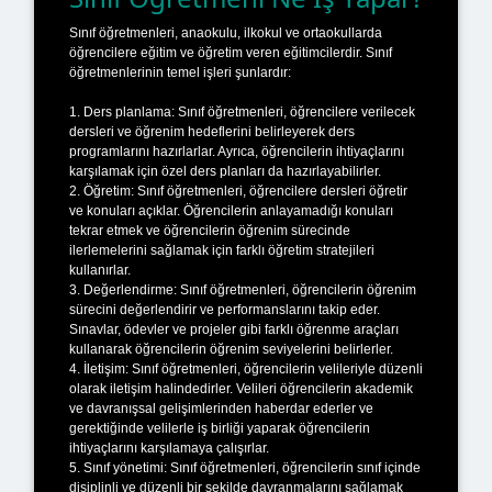
Sınıf öğretmenleri, anaokulu, ilkokul ve ortaokullarda
öğrencilere eğitim ve öğretim veren eğitimcilerdir. Sınıf
öğretmenlerinin temel işleri şunlardır:
1. Ders planlama: Sınıf öğretmenleri, öğrencilere verilecek
dersleri ve öğrenim hedeflerini belirleyerek ders
programlarını hazırlarlar. Ayrıca, öğrencilerin ihtiyaçlarını
karşılamak için özel ders planları da hazırlayabilirler.
2. Öğretim: Sınıf öğretmenleri, öğrencilere dersleri öğretir
ve konuları açıklar. Öğrencilerin anlayamadığı konuları
tekrar etmek ve öğrencilerin öğrenim sürecinde
ilerlemelerini sağlamak için farklı öğretim stratejileri
kullanırlar.
3. Değerlendirme: Sınıf öğretmenleri, öğrencilerin öğrenim
sürecini değerlendirir ve performanslarını takip eder.
Sınavlar, ödevler ve projeler gibi farklı öğrenme araçları
kullanarak öğrencilerin öğrenim seviyelerini belirlerler.
4. İletişim: Sınıf öğretmenleri, öğrencilerin velileriyle düzenli
olarak iletişim halindedirler. Velileri öğrencilerin akademik
ve davranışsal gelişimlerinden haberdar ederler ve
gerektiğinde velilerle iş birliği yaparak öğrencilerin
ihtiyaçlarını karşılamaya çalışırlar.
5. Sınıf yönetimi: Sınıf öğretmenleri, öğrencilerin sınıf içinde
disiplinli ve düzenli bir şekilde davranmalarını sağlamak