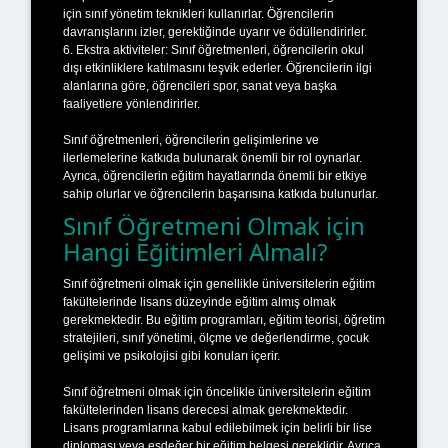
için sınıf yönetim teknikleri kullanırlar. Öğrencilerin
davranışlarını izler, gerektiğinde uyarır ve ödüllendirirler.
6. Ekstra aktiviteler: Sınıf öğretmenleri, öğrencilerin okul
dışı etkinliklere katılmasını teşvik ederler. Öğrencilerin ilgi
alanlarına göre, öğrencileri spor, sanat veya başka
faaliyetlere yönlendirirler.
Sınıf öğretmenleri, öğrencilerin gelişimlerine ve
ilerlemelerine katkıda bulunarak önemli bir rol oynarlar.
Ayrıca, öğrencilerin eğitim hayatlarında önemli bir etkiye
sahip olurlar ve öğrencilerin başarısına katkıda bulunurlar.
Sınıf Öğretmeni Olmak için
Hangi Eğitimleri Almalı?
Sınıf öğretmeni olmak için genellikle üniversitelerin eğitim
fakültelerinde lisans düzeyinde eğitim almış olmak
gerekmektedir. Bu eğitim programları, eğitim teorisi, öğretim
stratejileri, sınıf yönetimi, ölçme ve değerlendirme, çocuk
gelişimi ve psikolojisi gibi konuları içerir.
Sınıf öğretmeni olmak için öncelikle üniversitelerin eğitim
fakültelerinden lisans derecesi almak gerekmektedir.
Lisans programlarına kabul edilebilmek için belirli bir lise
diploması veya eşdeğer bir eğitim belgesi gereklidir. Ayrıca,