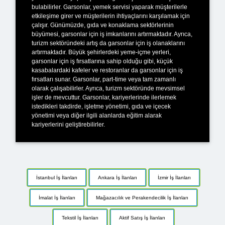
bulabilirler. Garsonlar, yemek servisi yaparak müşterilerle
etkileşime girer ve müşterilerin ihtiyaçlarını karşılamak için
çalışır. Günümüzde, gıda ve konaklama sektörlerinin
büyümesi, garsonlar için iş imkanlarını artırmaktadır. Ayrıca,
turizm sektöründeki artış da garsonlar için iş olanaklarını
artırmaktadır. Büyük şehirlerdeki yeme-içme yerleri,
garsonlar için iş fırsatlarına sahip olduğu gibi, küçük
kasabalardaki kafeler ve restoranlar da garsonlar için iş
fırsatları sunar. Garsonlar, part-time veya tam zamanlı
olarak çalışabilirler. Ayrıca, turizm sektöründe mevsimsel
işler de mevcuttur. Garsonlar, kariyerlerinde ilerlemek
istedikleri takdirde, işletme yönetimi, gıda ve içecek
yönetimi veya diğer ilgili alanlarda eğitim alarak
kariyerlerini geliştirebilirler.
İstanbul İş İlanları
Ankara İş İlanları
İzmir İş İlanları
İmalat İş İlanları
Mağazacılık ve Perakendecilik İş İlanları
Tekstil İş İlanları
Aktif Satış İş İlanları