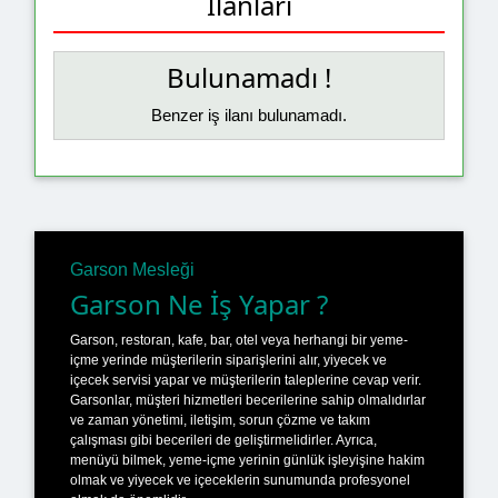
İlanları
Bulunamadı !
Benzer iş ilanı bulunamadı.
Garson Mesleği
Garson Ne İş Yapar ?
Garson, restoran, kafe, bar, otel veya herhangi bir yeme-
içme yerinde müşterilerin siparişlerini alır, yiyecek ve
içecek servisi yapar ve müşterilerin taleplerine cevap verir.
Garsonlar, müşteri hizmetleri becerilerine sahip olmalıdırlar
ve zaman yönetimi, iletişim, sorun çözme ve takım
çalışması gibi becerileri de geliştirmelidirler. Ayrıca,
menüyü bilmek, yeme-içme yerinin günlük işleyişine hakim
olmak ve yiyecek ve içeceklerin sunumunda profesyonel