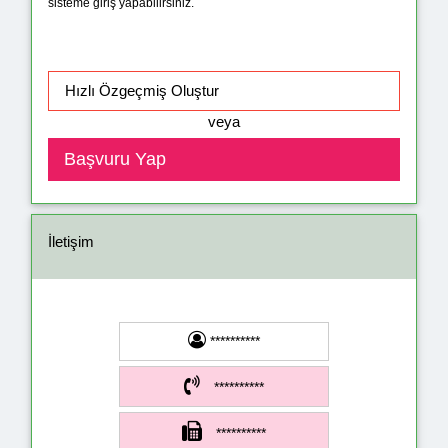
sisteme giriş yapabilirsiniz.
veya
İletişim
**********
**********
**********