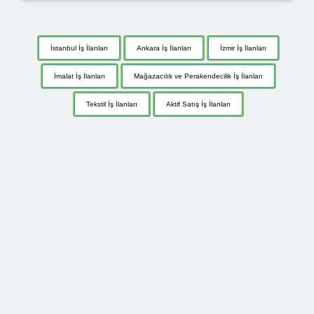
İstanbul İş İlanları
Ankara İş İlanları
İzmir İş İlanları
İmalat İş İlanları
Mağazacılık ve Perakendecilik İş İlanları
Tekstil İş İlanları
Aktif Satış İş İlanları