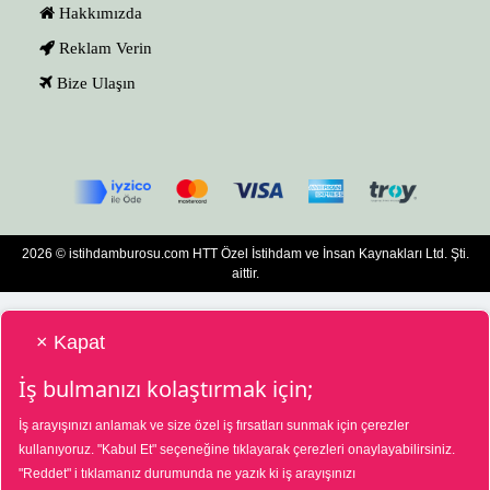
Hakkımızda
Reklam Verin
Bize Ulaşın
2026 © istihdamburosu.com HTT Özel İstihdam ve İnsan Kaynakları Ltd. Şti.
aittir.
× Kapat
İş bulmanızı kolaştırmak için;
İş arayışınızı anlamak ve size özel iş fırsatları sunmak için çerezler
HTT Bilgisayar Eğitim Destek Özel İstihdam ve İnsan Kaynakları Hizmetleri Tic.
kullanıyoruz.
"Kabul Et"
seçeneğine tıklayarak çerezleri onaylayabilirsiniz.
Ltd. Şti. Özel İstihdam Bürosu 01/08/2025 - 31/07/2028 tarihleri arasında
"Reddet"
i tıklamanız durumunda ne yazık ki iş arayışınızı
faaliyette bulunmak üzere, Türkiye İş Kurumu tarafından 01/07/2025 tarih ve