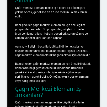
Almalı?
Çağrı merkezi elemanı olmak için belirli bir eğitim şartı
yoktur. Ancak, genellikle en az lise mezunu olmak tercih
edilir.
Bazı şirketler, çağrı merkezi elemanları için özel eğitim
programları sunarlar. Bu programlar, müşteri hizmetleri,
ürün ve hizmet bilgisi, iletişim becerileri, sorun çözme ve
zaman yönetimi gibi konuları kapsar.
Ayrıca, iyi iletişim becerileri, dikkatli dinleme, sabır ve
müşteri memnuniyetine odaklanma gibi kişisel özellikler,
çağrı merkezi elemanı olarak başarılı olmak için önemlidir.
Bazı şirketler, çağrı merkezi elemanları için öncelikli olarak
daha fazla bilgi gerektiren belirli bir alanda uzmanlık
gerektirebilecek pozisyonlar için teknik eğitim veya
sertifikasyon gerektirebilir. Örneğin, teknik destek uzmanı
veya satış temsilcisi gibi.
Çağrı Merkezi Elemanı İş
İmkanları?
Çağrı merkezi elemanları, genellikle büyük şirketlerin
müşteri hizmetleri bölümlerinde çalışırlar. Bunlar