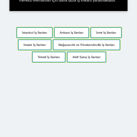
merkezi elemanları için daha fazla iş imkanı yaratmaktadır.
İstanbul İş İlanları
Ankara İş İlanları
İzmir İş İlanları
İmalat İş İlanları
Mağazacılık ve Perakendecilik İş İlanları
Tekstil İş İlanları
Aktif Satış İş İlanları