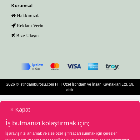
Kurumsal
Hakkımızda
Reklam Verin
Bize Ulaşın
2026 © istihdamburosu.com HTT Özel İstihdam ve İnsan Kaynakları Ltd. Şti.
aittir.
× Kapat
İş bulmanızı kolaştırmak için;
İş arayışınızı anlamak ve size özel iş fırsatları sunmak için çerezler
HTT Bilgisayar Eğitim Destek Özel İstihdam ve İnsan Kaynakları Hizmetleri Tic.