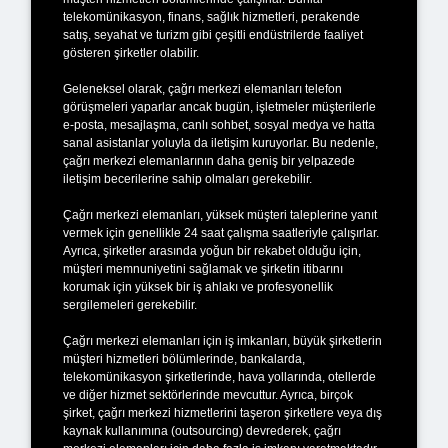
telekomünikasyon, finans, sağlık hizmetleri, perakende
satış, seyahat ve turizm gibi çeşitli endüstrilerde faaliyet
gösteren şirketler olabilir.
Geleneksel olarak, çağrı merkezi elemanları telefon
görüşmeleri yaparlar ancak bugün, işletmeler müşterilerle
e-posta, mesajlaşma, canlı sohbet, sosyal medya ve hatta
sanal asistanlar yoluyla da iletişim kuruyorlar. Bu nedenle,
çağrı merkezi elemanlarının daha geniş bir yelpazede
iletişim becerilerine sahip olmaları gerekebilir.
Çağrı merkezi elemanları, yüksek müşteri taleplerine yanıt
vermek için genellikle 24 saat çalışma saatleriyle çalışırlar.
Ayrıca, şirketler arasında yoğun bir rekabet olduğu için,
müşteri memnuniyetini sağlamak ve şirketin itibarını
korumak için yüksek bir iş ahlakı ve profesyonellik
sergilemeleri gerekebilir.
Çağrı merkezi elemanları için iş imkanları, büyük şirketlerin
müşteri hizmetleri bölümlerinde, bankalarda,
telekomünikasyon şirketlerinde, hava yollarında, otellerde
ve diğer hizmet sektörlerinde mevcuttur. Ayrıca, birçok
şirket, çağrı merkezi hizmetlerini taşeron şirketlere veya dış
kaynak kullanımına (outsourcing) devrederek, çağrı