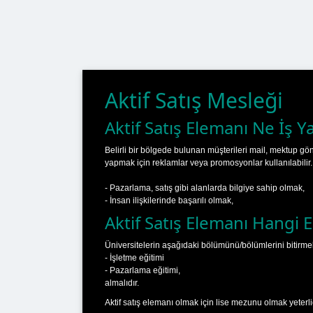
Aktif Satış Mesleği
Aktif Satış Elemanı Ne İş Y
Belirli bir bölgede bulunan müşterileri mail, mektup gö
yapmak için reklamlar veya promosyonlar kullanılabilir.
- Pazarlama, satış gibi alanlarda bilgiye sahip olmak,
- İnsan ilişkilerinde başarılı olmak,
Aktif Satış Elemanı Hangi E
Üniversitelerin aşağıdaki bölümünü/bölümlerini bitirme
- İşletme eğitimi
- Pazarlama eğitimi,
almalıdır.
Aktif satış elemanı olmak için lise mezunu olmak yeterlid