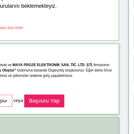
urularını beklemekteyiz.
talı ilanı bildir
urmak ve
MAYA PROJE ELEKTRONİK SAN. TİC. LTD. ŞTİ.
firmasının
ş Oluştur"
butonuna basarak Özgeçmiş oluşturunuz. Eğer daha önce
ız ve şifrenizler sisteme giriş yapabilirsiniz.
veya