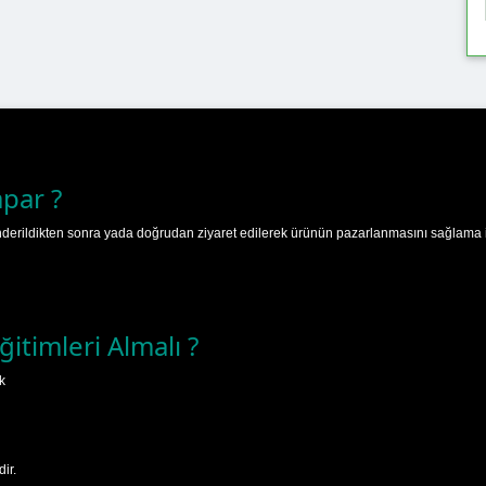
apar ?
nderildikten sonra yada doğrudan ziyaret edilerek ürünün pazarlanmasını sağlama işi
ğitimleri Almalı ?
k
ir.