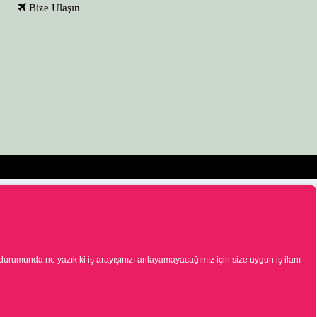
Bize Ulaşın
 durumunda ne yazık ki iş arayışınızı anlayamayacağımız için size uygun iş ilanı
aliyette bulunmak üzere, Türkiye İş Kurumu tarafından
 ve menfaat temin edilmeyecektir. Şikâyetleriniz için
iniz.