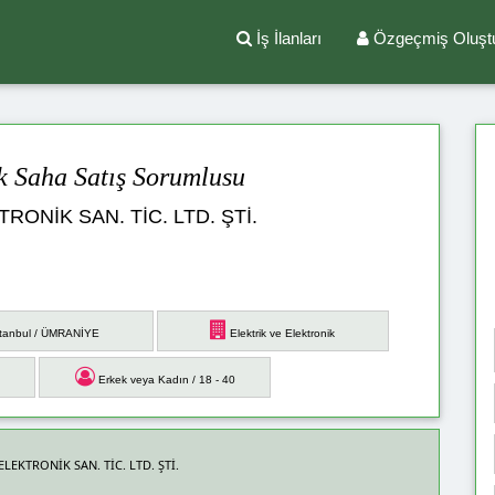
İş İlanları
Özgeçmiş Oluşt
k Saha Satış Sorumlusu
ONİK SAN. TİC. LTD. ŞTİ.
tanbul / ÜMRANİYE
Elektrik ve Elektronik
Erkek veya Kadın / 18 - 40
 ELEKTRONİK SAN. TİC. LTD. ŞTİ.