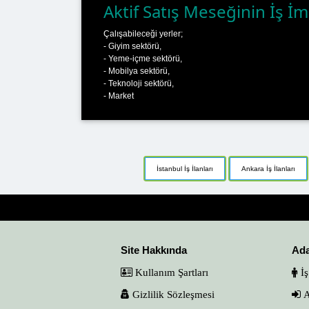
Aktif Satış Meseğinin İş İm
Çalışabileceği yerler;
- Giyim sektörü,
- Yeme-içme sektörü,
- Mobilya sektörü,
- Teknoloji sektörü,
- Market
İstanbul İş İlanları
Ankara İş İlanları
Site Hakkında
Ad
Kullanım Şartları
İş
Gizlilik Sözleşmesi
A