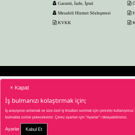
Garanti, İade, İptal
Ö
Mesafeli Hizmet Sözleşmesi
H
KVKK
K
× Kapat
İş bulmanızı kolaştırmak için;
İş arayışınızı anlamak ve size özel iş fırsatları sunmak için çerezler kullanıyoruz
bulmakta zorluk çekeceksiniz. Çerez ayarları için
"Ayarlar"
ı tıklayabilirsiniz.
HTT Bilgisayar Eğitim Destek Özel İstihdam ve İnsan Kaynakl
01/07/2025 tarih ve 18573287 sayılı karar uyarınca 1390 nol
Türkiye İş Kurumu Ankara İl Müdürlüğü 03124351565 nolu t
Ayarlar
Kabul Et