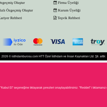
zgeçmiş Oluştur
Firma Üyeliği
ızlı Özgeçmiş Oluştur
Kurum Üyeliği
ariyer Rehberi
Teşvik Rehberi
2026 © istihdamburosu.com HTT Özel İstihdam ve İnsan Kaynakları Ltd. Şti. aittir.
.
"Kabul Et"
seçeneğine tıklayarak çerezleri onaylayabilirsiniz.
"Reddet"
i tıklamanız
arı Hizmetleri Tic. Ltd. Şti. Özel İstihdam Bürosu 01/08/2025 - 31/07/2028 tarihleri arasında fa
u belge ile faaliyet göstermektedir. 4904 sayılı kanun uyarınca iş arayanlardan ücret alınmayacak
elefon numarasına veya Ayrancı, Uçarlı Cd. No:29, 06540 Çankaya/Ankara adresine başvurabilirs