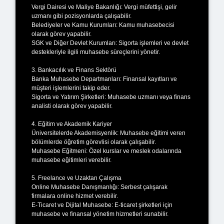
Vergi Dairesi ve Maliye Bakanlığı: Vergi müfettişi, gelir
uzmanı gibi pozisyonlarda çalışabilir.
Belediyeler ve Kamu Kurumları: Kamu muhasebecisi
olarak görev yapabilir.
SGK ve Diğer Devlet Kurumları: Sigorta işlemleri ve devlet
destekleriyle ilgili muhasebe süreçlerini yönetir.
3. Bankacılık ve Finans Sektörü
Banka Muhasebe Departmanları: Finansal kayıtları ve
müşteri işlemlerini takip eder.
Sigorta ve Yatırım Şirketleri: Muhasebe uzmanı veya finans
analisti olarak görev yapabilir.
4. Eğitim ve Akademik Kariyer
Üniversitelerde Akademisyenlik: Muhasebe eğitimi veren
bölümlerde öğretim görevlisi olarak çalışabilir.
Muhasebe Eğitmeni: Özel kurslar ve meslek odalarında
muhasebe eğitimleri verebilir.
5. Freelance ve Uzaktan Çalışma
Online Muhasebe Danışmanlığı: Serbest çalışarak
firmalara online hizmet verebilir.
E-Ticaret ve Dijital Muhasebe: E-ticaret şirketleri için
muhasebe ve finansal yönetim hizmetleri sunabilir.