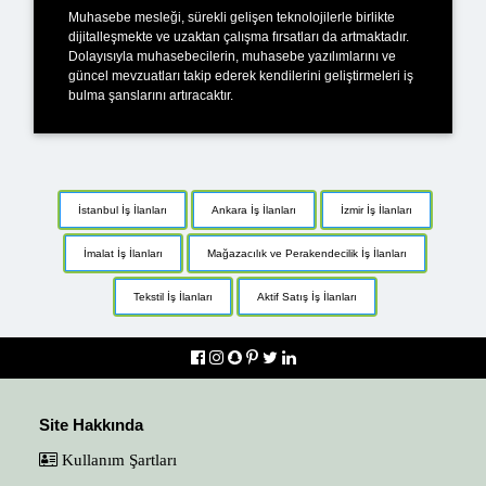
Muhasebe mesleği, sürekli gelişen teknolojilerle birlikte
dijitalleşmekte ve uzaktan çalışma fırsatları da artmaktadır.
Dolayısıyla muhasebecilerin, muhasebe yazılımlarını ve
güncel mevzuatları takip ederek kendilerini geliştirmeleri iş
bulma şanslarını artıracaktır.
İstanbul İş İlanları
Ankara İş İlanları
İzmir İş İlanları
İmalat İş İlanları
Mağazacılık ve Perakendecilik İş İlanları
Tekstil İş İlanları
Aktif Satış İş İlanları
Site Hakkında
Kullanım Şartları