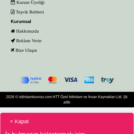
Kurum Üyeliği
Teşvik Rehberi
Kurumsal
Hakkımızda
Reklam Verin
Bize Ulaşın
2026 © istihdamburosu.com HTT Özel İstihdam ve İnsan Kaynakları Ltd. Şti.
aittir.
× Kapat