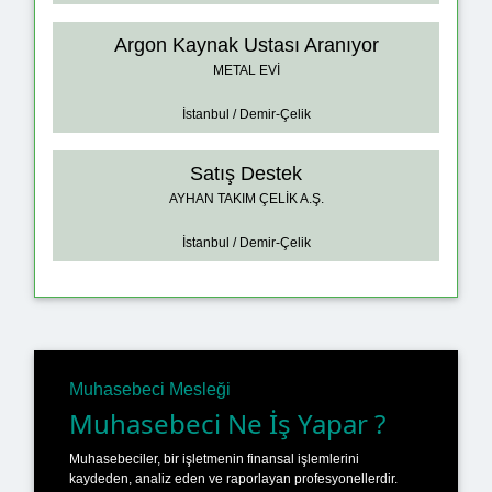
Argon Kaynak Ustası Aranıyor
METAL EVİ
İstanbul / Demir-Çelik
Satış Destek
AYHAN TAKIM ÇELİK A.Ş.
İstanbul / Demir-Çelik
Muhasebeci Mesleği
Muhasebeci Ne İş Yapar ?
Muhasebeciler, bir işletmenin finansal işlemlerini
kaydeden, analiz eden ve raporlayan profesyonellerdir.