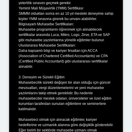
yeterlilik sınavını geçmek gerekir.
Yeminli Mali Müşavirlik (YMM) Sertifikası:
SMMM olduktan sonra en az 10 yıl mesleki deneyime sahip
kişiler YMM sınavına girerek bu unvanı alabilirler.
Bilgisayarlı Muhasebe Sertifikaları:
Muhasebe programlarını öğrenmek için alınabilecek
sertifikalar arasında Luca, Mikro, Logo, Zirve, ETA ve SAP
gibi muhasebe yazılımlarına yönelik eğitimler bulunur.
Uluslararası Muhasebe Sertifikaları:
Daha kapsamlı bilgi ve kariyer fırsatları için ACCA
(Association of Chartered Certified Accountants) ve CPA
(Certified Public Accountant) gibi uluslararası sertifikalar
alınabilir.
3. Deneyim ve Sürekli Eğitim
Muhasebecilik sürekli değişen bir alan olduğu için güncel
mevzuatları, vergi düzenlemelerini ve yeni muhasebe
yazılımlarını takip etmek gereklidir. Bu nedenle
muhasebeciler meslek odaları, üniversiteler ve özel eğitim
kurumları tarafından sunulan eğitimlere ve seminerlere
katılmalıdır.
Muhasebeci olmak için alınacak eğitimler, kariyer
hedeflerine ve uzmanlık alanına göre değişiklik gösterebilir.
Eğer belirli bir sektörde muhasebe uzmanı olmak