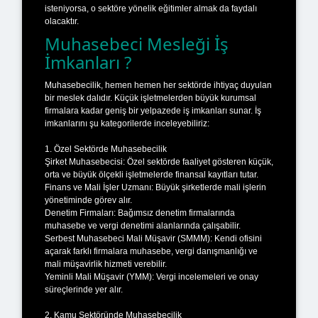
isteniyorsa, o sektöre yönelik eğitimler almak da faydalı
olacaktır.
Muhasebeci Mesleği İş
İmkanları ?
Muhasebecilik, hemen hemen her sektörde ihtiyaç duyulan
bir meslek dalıdır. Küçük işletmelerden büyük kurumsal
firmalara kadar geniş bir yelpazede iş imkanları sunar. İş
imkanlarını şu kategorilerde inceleyebiliriz:
1. Özel Sektörde Muhasebecilik
Şirket Muhasebecisi: Özel sektörde faaliyet gösteren küçük,
orta ve büyük ölçekli işletmelerde finansal kayıtları tutar.
Finans ve Mali İşler Uzmanı: Büyük şirketlerde mali işlerin
yönetiminde görev alır.
Denetim Firmaları: Bağımsız denetim firmalarında
muhasebe ve vergi denetimi alanlarında çalışabilir.
Serbest Muhasebeci Mali Müşavir (SMMM): Kendi ofisini
açarak farklı firmalara muhasebe, vergi danışmanlığı ve
mali müşavirlik hizmeti verebilir.
Yeminli Mali Müşavir (YMM): Vergi incelemeleri ve onay
süreçlerinde yer alır.
2. Kamu Sektöründe Muhasebecilik