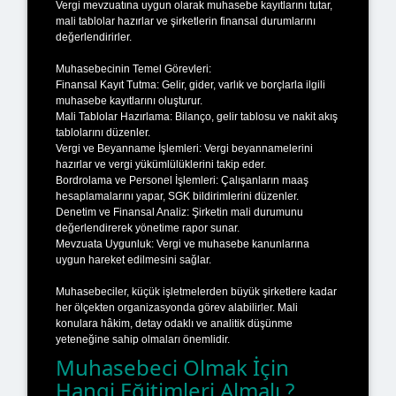
Vergi mevzuatına uygun olarak muhasebe kayıtlarını tutar,
mali tablolar hazırlar ve şirketlerin finansal durumlarını
değerlendirirler.
Muhasebecinin Temel Görevleri:
Finansal Kayıt Tutma: Gelir, gider, varlık ve borçlarla ilgili
muhasebe kayıtlarını oluşturur.
Mali Tablolar Hazırlama: Bilanço, gelir tablosu ve nakit akış
tablolarını düzenler.
Vergi ve Beyanname İşlemleri: Vergi beyannamelerini
hazırlar ve vergi yükümlülüklerini takip eder.
Bordrolama ve Personel İşlemleri: Çalışanların maaş
hesaplamalarını yapar, SGK bildirimlerini düzenler.
Denetim ve Finansal Analiz: Şirketin mali durumunu
değerlendirerek yönetime rapor sunar.
Mevzuata Uygunluk: Vergi ve muhasebe kanunlarına
uygun hareket edilmesini sağlar.
Muhasebeciler, küçük işletmelerden büyük şirketlere kadar
her ölçekten organizasyonda görev alabilirler. Mali
konulara hâkim, detay odaklı ve analitik düşünme
yeteneğine sahip olmaları önemlidir.
Muhasebeci Olmak İçin
Hangi Eğitimleri Almalı ?