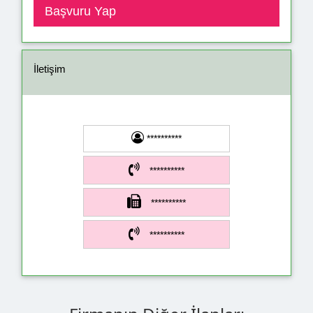
İletişim
**********
**********
**********
**********