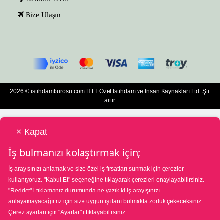
Bize Ulaşın
2026 © istihdamburosu.com HTT Özel İstihdam ve İnsan Kaynakları Ltd. Şti.
aittir.
× Kapat
İş bulmanızı kolaştırmak için;
İş arayışınızı anlamak ve size özel iş fırsatları sunmak için çerezler
HTT Bilgisayar Eğitim Destek Özel İstihdam ve İnsan Kaynakları Hizmetleri Tic.
kullanıyoruz.
"Kabul Et"
seçeneğine tıklayarak çerezleri onaylayabilirsiniz.
Ltd. Şti. Özel İstihdam Bürosu 01/08/2025 - 31/07/2028 tarihleri arasında
"Reddet"
i tıklamanız durumunda ne yazık ki iş arayışınızı
faaliyette bulunmak üzere, Türkiye İş Kurumu tarafından 01/07/2025 tarih ve
18573287 sayılı karar uyarınca 1390 nolu belge ile faaliyet göstermektedir. 4904
anlayamayacağımız için size uygun iş ilanı bulmakta zorluk çekeceksiniz.
sayılı kanun uyarınca iş arayanlardan ücret alınmayacak ve menfaat temin
Çerez ayarları için
"Ayarlar"
ı tıklayabilirsiniz.
edilmeyecektir. Şikâyetleriniz için Türkiye İş Kurumu Ankara İl Müdürlüğü
03124351565 nolu telefon numarasına veya Ayrancı, Uçarlı Cd. No:29, 06540