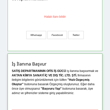
Hatalı ilanı bildir
Whatsapp
Facebook
Twitter
İş İlanına Başvur
SATIŞ DEPARTMANININ OFİS İŞ GÜCÜ
iş ilanına başvurmak ve
AKTAN KİMYA SANAYİ İÇ VE DIŞ TİC. LTD. ŞTİ.
firmasının
iletişim bilgilerini görüntülemek için lütfen
"Hızlı Özgeçmiş
Oluştur"
butonuna basarak Özgeçmiş oluşturunuz. Eğer daha
önce üye olmuşsanız
"Başvuru Yap"
butonuna basarak, üye
adınız ve şifrenizler sisteme giriş yapabilirsiniz.