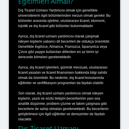
Eğitimleri Almalı?
Dış Ticaret Uzmanı Yardımcısı olmak için genellikle
üniversitelerin ilgili bölümlerinden mezun olmak gerekir. Bu
bölümler arasında işletme, uluslararası ticaret, ekonomi,
lojistik ve dış ticaret gibi bölümler bulunmaktadır.
Ayrıca, dış ticaret uzmanı yardımcısı olarak çalışmak
isteyen kişilerin yabancı dil becerileri de oldukça önemlidir.
Genellikle İngilizce, Almanca, Fransızca, İspanyolca veya
Çince gibi yaygın kullanılan dillerden en az birini iyi
derecede bilmeleri gerekmektedir.
Ayrıca, dış ticaret işlemleri, gümrük mevzuatı, uluslararası
ticaret yasaları ve ticaret finansmanı hakkında bilgi sahibi
olmak da önemlidir. Bu nedenle, dış ticaret konularında
eğitimler ve sertifikasyon programları da faydalı olabilir.
Son olarak, dış ticaret uzmanı yardımcısı olmak isteyen
kişilerin, yazılı ve sözlü iletişim becerilerinin yanı sıra
analitik düşünme, problem çözme ve takım çalışması gibi
becerilere de sahip olmaları gerekmektedir. Bu becerilerin
geliştirilmesi için ilgili eğitimler ve deneyimler de faydalı
olacaktır.
Dış Ticaret Uzmanı