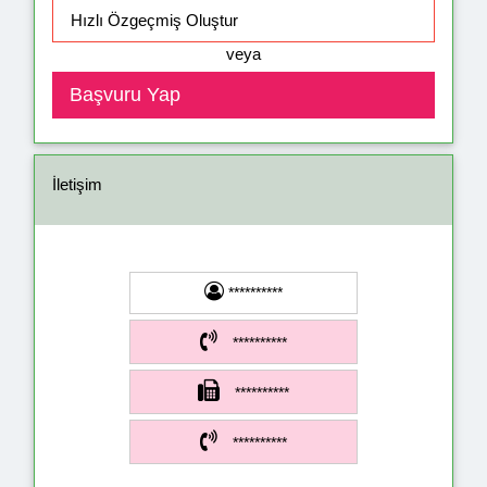
veya
İletişim
**********
**********
**********
**********