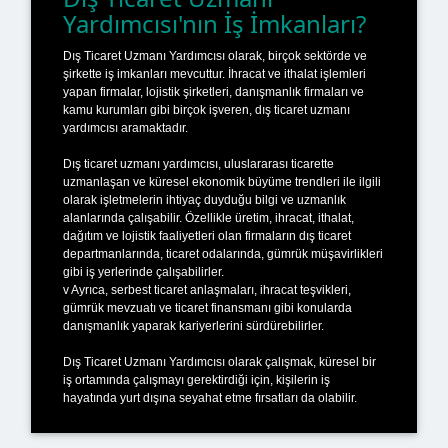
Yardımcısı'nın İş İmkanları?
Dış Ticaret Uzmanı Yardımcısı olarak, birçok sektörde ve
şirkette iş imkanları mevcuttur. İhracat ve ithalat işlemleri
yapan firmalar, lojistik şirketleri, danışmanlık firmaları ve
kamu kurumları gibi birçok işveren, dış ticaret uzmanı
yardımcısı aramaktadır.
Dış ticaret uzmanı yardımcısı, uluslararası ticarette
uzmanlaşan ve küresel ekonomik büyüme trendleri ile ilgili
olarak işletmelerin ihtiyaç duyduğu bilgi ve uzmanlık
alanlarında çalışabilir. Özellikle üretim, ihracat, ithalat,
dağıtım ve lojistik faaliyetleri olan firmaların dış ticaret
departmanlarında, ticaret odalarında, gümrük müşavirlikleri
gibi iş yerlerinde çalışabilirler.
v Ayrıca, serbest ticaret anlaşmaları, ihracat teşvikleri,
gümrük mevzuatı ve ticaret finansmanı gibi konularda
danışmanlık yaparak kariyerlerini sürdürebilirler.
Dış Ticaret Uzmanı Yardımcısı olarak çalışmak, küresel bir
iş ortamında çalışmayı gerektirdiği için, kişilerin iş
hayatında yurt dışına seyahat etme fırsatları da olabilir.