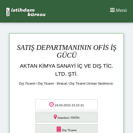
Menü
SATIŞ DEPARTMANININ OFİS İŞ
GÜCÜ
AKTAN KİMYA SANAYİ İÇ VE DIŞ TİC.
LTD. ŞTİ.
Dış Ticaret / Dış Ticaret - İhracat / Dış Ticaret Uzman Yardımcısı
19-03-2023 23:22:31
İstanbul / FATİH
Dış Ticaret