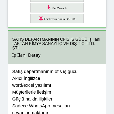
Yarı Zamanlı
Erkek veya Kadın / 22 - 35
SATIŞ DEPARTMANININ OFİS İŞ GÜCÜ iş ilanı
- AKTAN KİMYA SANAYİ İÇ VE DIŞ TİC. LTD.
ŞTİ.
İş İlanı Detayı
Satış departmanının ofis iş gücü
Akıcı İngilizce
word/excel yazılımı
Müşterilerle iletişim
Güçlü halkla ilişkiler
Sadece WhatsApp mesajları
cevaplanmaktadır.