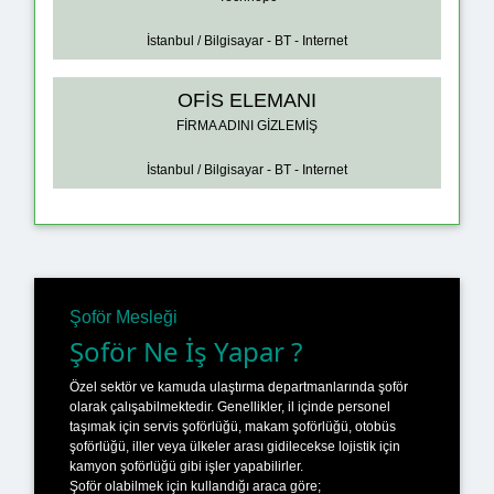
İstanbul / Bilgisayar - BT - Internet
OFİS ELEMANI
FİRMA ADINI GİZLEMİŞ
İstanbul / Bilgisayar - BT - Internet
Şoför Mesleği
Şoför Ne İş Yapar ?
Özel sektör ve kamuda ulaştırma departmanlarında şoför
olarak çalışabilmektedir. Genellikler, il içinde personel
taşımak için servis şoförlüğü, makam şoförlüğü, otobüs
şoförlüğü, iller veya ülkeler arası gidilecekse lojistik için
kamyon şoförlüğü gibi işler yapabilirler.
Şoför olabilmek için kullandığı araca göre;