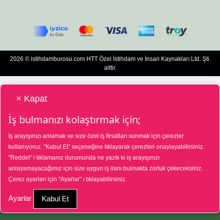
2026 © istihdamburosu.com HTT Özel İstihdam ve İnsan Kaynakları Ltd. Şti.
aittir.
× Kapat
İş bulmanızı kolaştırmak için;
İş arayışınızı anlamak ve size özel iş fırsatları sunmak için çerezler
HTT Bilgisayar Eğitim Destek Özel İstihdam ve İnsan Kaynakları Hizmetleri Tic.
kullanıyoruz.
"Kabul Et"
seçeneğine tıklayarak çerezleri onaylayabilirsiniz.
Ltd. Şti. Özel İstihdam Bürosu 01/08/2025 - 31/07/2028 tarihleri arasında
"Reddet"
i tıklamanız durumunda ne yazık ki iş arayışınızı
faaliyette bulunmak üzere, Türkiye İş Kurumu tarafından 01/07/2025 tarih ve
18573287 sayılı karar uyarınca 1390 nolu belge ile faaliyet göstermektedir. 4904
anlayamayacağımız için size uygun iş ilanı bulmakta zorluk çekeceksiniz.
sayılı kanun uyarınca iş arayanlardan ücret alınmayacak ve menfaat temin
Çerez ayarları için
"Ayarlar"
ı tıklayabilirsiniz.
edilmeyecektir. Şikâyetleriniz için Türkiye İş Kurumu Ankara İl Müdürlüğü
03124351565 nolu telefon numarasına veya Ayrancı, Uçarlı Cd. No:29, 06540
Çankaya/Ankara adresine başvurabilirsiniz.
Ayarlar
Kabul Et
İş İlanına Başvur