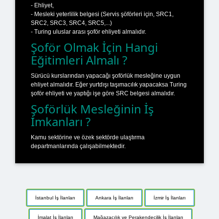
- Ehliyet,
- Mesleki yeterlilik belgesi (Servis şöförleri için, SRC1,
SRC2, SRC3, SRC4, SRC5,...)
- Turing uluslar arası şoför ehliyeti almalıdır.
Şoför Olmak İçin Hangi
Eğitimleri Almalı ?
Sürücü kurslarından yapacağı şoförlük mesleğine uygun
ehliyet almalıdır. Eğer yurtdışı taşımacılık yapacaksa Turing
şoför ehliyeti ve yaptığı işe göre SRC belgesi almalıdır.
Şoförlük Mesleğinin İş
İmkanları ?
Kamu sektörine ve özek sektörde ulaştırma
departmanlarında çalışabilmektedir.
İstanbul İş İlanları
Ankara İş İlanları
İzmir İş İlanları
İmalat İş İlanları
Mağazacılık ve Perakendecilik İş İlanları