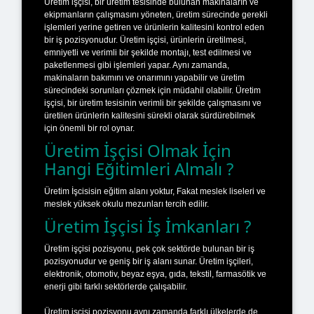
Üretim işçisi, bir üretim tesisinde bulunan makinaların ve
ekipmanların çalışmasını yöneten, üretim sürecinde gerekli
işlemleri yerine getiren ve ürünlerin kalitesini kontrol eden
bir iş pozisyonudur. Üretim işçisi, ürünlerin üretilmesi,
emniyetli ve verimli bir şekilde montajı, test edilmesi ve
paketlenmesi gibi işlemleri yapar. Aynı zamanda,
makinaların bakımını ve onarımını yapabilir ve üretim
sürecindeki sorunları çözmek için müdahil olabilir. Üretim
işçisi, bir üretim tesisinin verimli bir şekilde çalışmasını ve
üretilen ürünlerin kalitesini sürekli olarak sürdürebilmek
için önemli bir rol oynar.
Üretim İşçisi Olmak İçin
Hangi Eğitimleri Almalı ?
Üretim İşcisisin eğitim alanı yoktur, Fakat meslek liseleri ve
meslek yüksek okulu mezunları tercih edilir.
Üretim İşçisi İş İmkanları ?
Üretim işçisi pozisyonu, pek çok sektörde bulunan bir iş
pozisyonudur ve geniş bir iş alanı sunar. Üretim işçileri,
elektronik, otomotiv, beyaz eşya, gıda, tekstil, farmasötik ve
enerji gibi farklı sektörlerde çalışabilir.
Üretim işçisi pozisyonu aynı zamanda farklı ülkelerde de