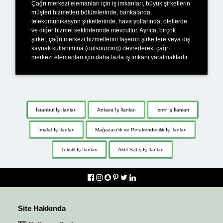
Çağrı merkezi elemanları için iş imkanları, büyük şirketlerin
müşteri hizmetleri bölümlerinde, bankalarda,
telekomünikasyon şirketlerinde, hava yollarında, otellerde
ve diğer hizmet sektörlerinde mevcuttur. Ayrıca, birçok
şirket, çağrı merkezi hizmetlerini taşeron şirketlere veya dış
kaynak kullanımına (outsourcing) devrederek, çağrı
merkezi elemanları için daha fazla iş imkanı yaratmaktadır.
İstanbul İş İlanları
Ankara İş İlanları
İzmir İş İlanları
İmalat İş İlanları
Mağazacılık ve Perakendecilik İş İlanları
Tekstil İş İlanları
Aktif Satış İş İlanları
Site Hakkında