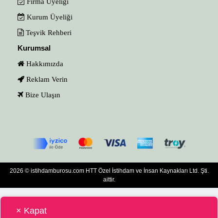
Firma Üyeliği
Kurum Üyeliği
Teşvik Rehberi
Kurumsal
Hakkımızda
Reklam Verin
Bize Ulaşın
2026 © istihdamburosu.com HTT Özel İstihdam ve İnsan Kaynakları Ltd. Şti.
aittir.
× Kapat