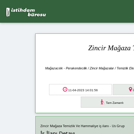
Zincir Mağaza 
Mağazacılık - Perakendecilik / Zincir Mağazalar / Temizlik El
11-04-2023 14:01:56
İ
Tam Zamanlı
Zincir Mağaza Temizlik Ve Hammaliye iş ilanı - Us Grup
İş İlanı Detayı