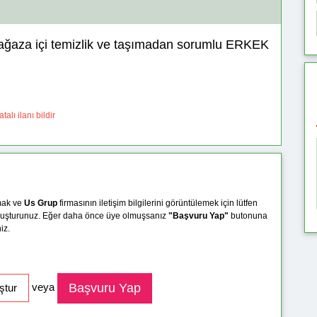
ağaza içi temizlik ve taşımadan sorumlu ERKEK
talı ilanı bildir
mak ve
Us Grup
firmasının iletişim bilgilerini görüntülemek için lütfen
uşturunuz. Eğer daha önce üye olmuşsanız
"Başvuru Yap"
butonuna
iz.
veya