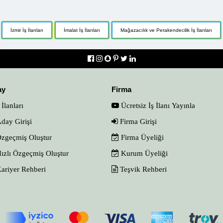
İzmir İş İlanları
İmalat İş İlanları
Mağazacılık ve Perakendecilik İş İlanları
ay
Firma
 İlanları
Ücretsiz İş İlanı Yayınla
day Girişi
Firma Girişi
zgeçmiş Oluştur
Firma Üyeliği
ızlı Özgeçmiş Oluştur
Kurum Üyeliği
ariyer Rehberi
Teşvik Rehberi