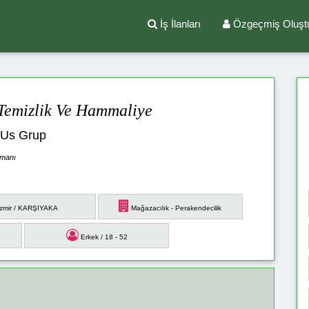
İş İlanları
Özgeçmiş Oluşt
Temizlik Ve Hammaliye
Us Grup
emanı
zmir / KARŞIYAKA
Mağazacılık - Perakendecilik
Erkek / 18 - 52