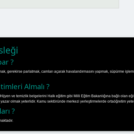
sleği
par ?
paslamak, gerekirse parlatmak, camları açarak havalandırmasını yapmak, süpürme işle
timleri Almalı ?
 Hijyen ve temizlik belgelerini Halk eğitim gibi Milli Eğtim Bakanlığına bağlı olan e
r yazar olmak yeterlidir. Kamu sektöründe merkezi yerleştirmelerde ortaöğretim yeterl
arı ?
aktadır.