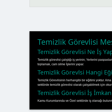
Temizlik Görevlisi Me
Temizlik Görevlisi Ne İş Ya
Temizlik görevlisi çalıştığı iş yerinin; Yerlerini pas
toplamak, cam silme İşlerini yapar.
Temizlik Görevlsi Hangi Eği
Temizlik Görevlisinin herhangibi bir eğitimi yoktur. Ama
sektörde temizlik görevlisi olarak çalışabilmek için oku
Temizlik Görevlisi İş İmkanl
Kamu Kurumlarında ve Özel sektörde iş olanağı bulunm