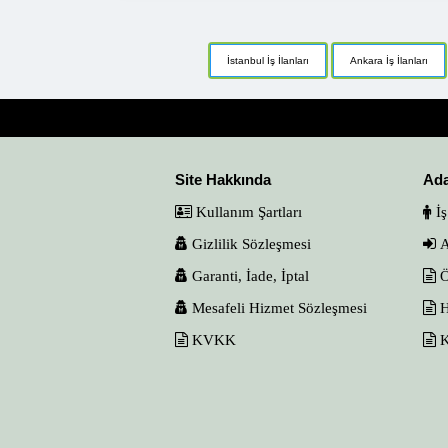
İstanbul İş İlanları
Ankara İş İlanları
Site Hakkında
Ad
Kullanım Şartları
İş
Gizlilik Sözleşmesi
A
Garanti, İade, İptal
Ö
Mesafeli Hizmet Sözleşmesi
H
KVKK
K