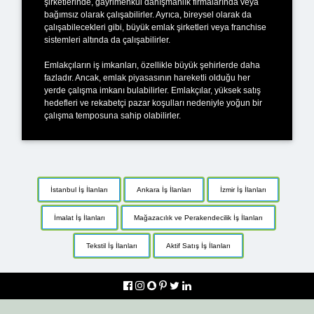
şirketlerinde, gayrimenkul danışmanlık firmalarında veya
bağımsız olarak çalışabilirler. Ayrıca, bireysel olarak da
çalışabilecekleri gibi, büyük emlak şirketleri veya franchise
sistemleri altında da çalışabilirler.
Emlakçıların iş imkanları, özellikle büyük şehirlerde daha
fazladır. Ancak, emlak piyasasının hareketli olduğu her
yerde çalışma imkanı bulabilirler. Emlakçılar, yüksek satış
hedefleri ve rekabetçi pazar koşulları nedeniyle yoğun bir
çalışma temposuna sahip olabilirler.
İstanbul İş İlanları
Ankara İş İlanları
İzmir İş İlanları
İmalat İş İlanları
Mağazacılık ve Perakendecilik İş İlanları
Tekstil İş İlanları
Aktif Satış İş İlanları