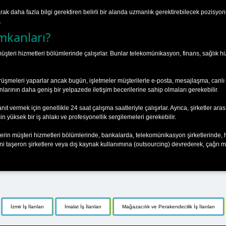
arak daha fazla bilgi gerektiren belirli bir alanda uzmanlık gerektirebilecek pozisyonla
.
mkanları?
üşteri hizmetleri bölümlerinde çalışırlar. Bunlar telekomünikasyon, finans, sağlık hiz
rüşmeleri yaparlar ancak bugün, işletmeler müşterilerle e-posta, mesajlaşma, canlı
larının daha geniş bir yelpazede iletişim becerilerine sahip olmaları gerekebilir.
t vermek için genellikle 24 saat çalışma saatleriyle çalışırlar. Ayrıca, şirketler ar
n yüksek bir iş ahlakı ve profesyonellik sergilemeleri gerekebilir.
tlerin müşteri hizmetleri bölümlerinde, bankalarda, telekomünikasyon şirketlerinde, 
rini taşeron şirketlere veya dış kaynak kullanımına (outsourcing) devrederek, çağrı m
İzmir İş İlanları
İmalat İş İlanları
Mağazacılık ve Perakendecilik İş İlanları