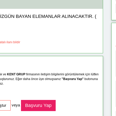
ÜZGÜN BAYAN ELEMANLAR ALINACAKTIR. (
talı ilanı bildir
ak ve
KENT GRUP
firmasının iletişim bilgilerini görüntülemek için lütfen
uşturunuz. Eğer daha önce üye olmuşsanız
"Başvuru Yap"
butonuna
iz.
veya