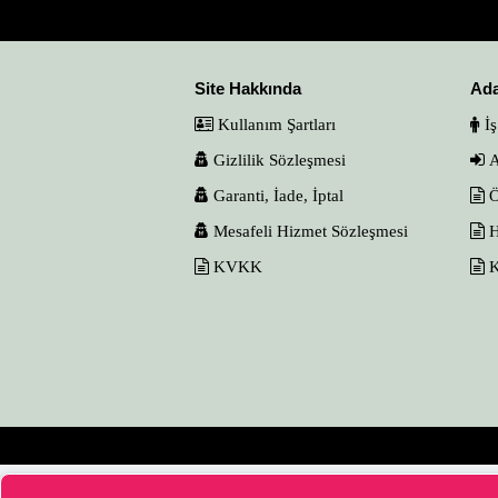
Site Hakkında
Ad
Kullanım Şartları
İş
Gizlilik Sözleşmesi
A
Garanti, İade, İptal
Ö
Mesafeli Hizmet Sözleşmesi
H
KVKK
K