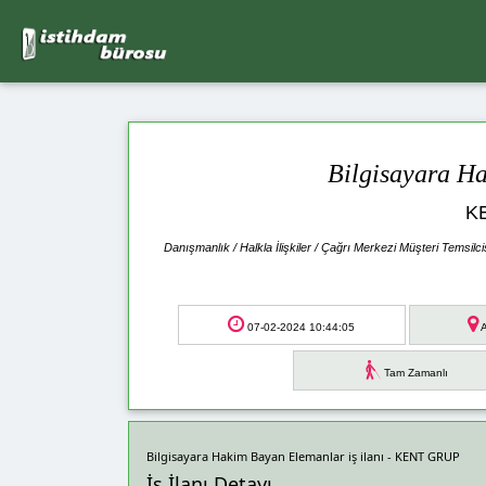
Bilgisayara H
K
Danışmanlık / Halkla İlişkiler / Çağrı Merkezi Müşteri Temsilci
07-02-2024 10:44:05
A
Tam Zamanlı
Bilgisayara Hakim Bayan Elemanlar iş ilanı - KENT GRUP
İş İlanı Detayı