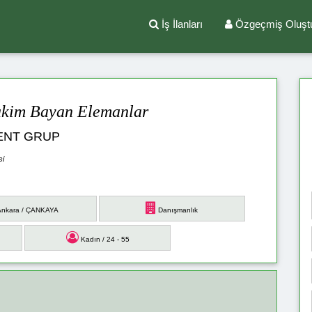
İş İlanları
Özgeçmiş Oluşt
akim Bayan Elemanlar
ENT GRUP
si
nkara / ÇANKAYA
Danışmanlık
Kadın / 24 - 55