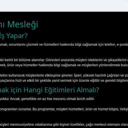
ı Mesleği
İş Yapar?
amak, sorunlarını çözmek ve hizmetleri hakkında bilgi sağlamak için telefon, e-posta,
bi belirli bir bölüme atanırlar. Görevleri arasında müşteri isteklerini ve şikayetlerini
özmek, ürün veya hizmetler hakkında bilgi sağlamak ve müşterileri yönlendirmek bulu
lefon kullanarak müşterilerle etkileşime girerler. İşleri, yüksek hacimli çağrıları v
açlarına hızlı ve etkili bir şekilde yanıt vermek için özenle eğitilir ve gerekli bilgilere 
k için Hangi Eğitimleri Almalı?
 yoktur. Ancak, genellikle en az lise mezunu olmak tercih edilir.
 programları sunarlar. Bu programlar, müşteri hizmetleri, ürün ve hizmet bilgisi, ile
ve müşteri memnuniyetine odaklanma gibi kişisel özellikler, çağrı merkezi elemanı olar