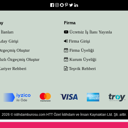
ay
Firma
 İlanları
Ücretsiz İş İlanı Yayınla
day Girişi
Firma Girişi
zgeçmiş Oluştur
Firma Üyeliği
ızlı Özgeçmiş Oluştur
Kurum Üyeliği
ariyer Rehberi
Teşvik Rehberi
2026 © istihdamburosu.com HTT Özel İstihdam ve İnsan Kaynakları Ltd. Şti. aittir.