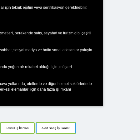
r için teknik eğitim veya sertifikasyon gerektirebilir.
metleri, perakende satış, seyahat ve turizm gibi çeşitli
 sohbet, sosyal medya ve hatta sanal asistanlar yoluyla
asında yoğun bir rekabet olduğu için, müşteri
hava yollarında, otellerde ve diğer hizmet sektörlerinde
erkezi elemanları için daha fazla iş imkanı
Tekstil İş İlanları
Aktif Satış İş İlanları