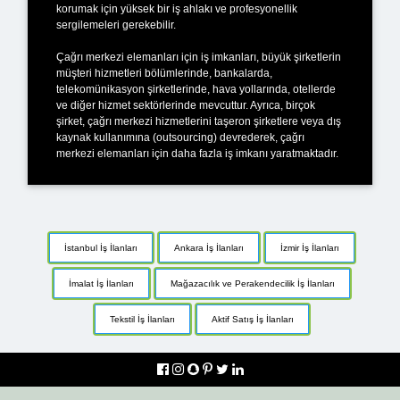
korumak için yüksek bir iş ahlakı ve profesyonellik
sergilemeleri gerekebilir.
Çağrı merkezi elemanları için iş imkanları, büyük şirketlerin
müşteri hizmetleri bölümlerinde, bankalarda,
telekomünikasyon şirketlerinde, hava yollarında, otellerde
ve diğer hizmet sektörlerinde mevcuttur. Ayrıca, birçok
şirket, çağrı merkezi hizmetlerini taşeron şirketlere veya dış
kaynak kullanımına (outsourcing) devrederek, çağrı
merkezi elemanları için daha fazla iş imkanı yaratmaktadır.
İstanbul İş İlanları
Ankara İş İlanları
İzmir İş İlanları
İmalat İş İlanları
Mağazacılık ve Perakendecilik İş İlanları
Tekstil İş İlanları
Aktif Satış İş İlanları