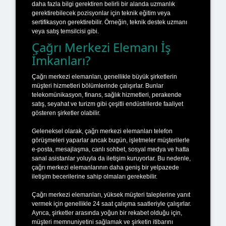
daha fazla bilgi gerektiren belirli bir alanda uzmanlık
gerektirebilecek pozisyonlar için teknik eğitim veya
sertifikasyon gerektirebilir. Örneğin, teknik destek uzmanı
veya satış temsilcisi gibi.
Çağrı Merkezi Elemanı İş
İmkanları?
Çağrı merkezi elemanları, genellikle büyük şirketlerin
müşteri hizmetleri bölümlerinde çalışırlar. Bunlar
telekomünikasyon, finans, sağlık hizmetleri, perakende
satış, seyahat ve turizm gibi çeşitli endüstrilerde faaliyet
gösteren şirketler olabilir.
Geleneksel olarak, çağrı merkezi elemanları telefon
görüşmeleri yaparlar ancak bugün, işletmeler müşterilerle
e-posta, mesajlaşma, canlı sohbet, sosyal medya ve hatta
sanal asistanlar yoluyla da iletişim kuruyorlar. Bu nedenle,
çağrı merkezi elemanlarının daha geniş bir yelpazede
iletişim becerilerine sahip olmaları gerekebilir.
Çağrı merkezi elemanları, yüksek müşteri taleplerine yanıt
vermek için genellikle 24 saat çalışma saatleriyle çalışırlar.
Ayrıca, şirketler arasında yoğun bir rekabet olduğu için,
müşteri memnuniyetini sağlamak ve şirketin itibarını