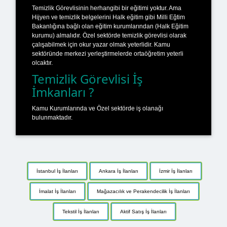
Temizlik Görevlisinin herhangibi bir eğitimi yoktur. Ama
Hijyen ve temizlik belgelerini Halk eğitim gibi Milli Eğtim
Bakanlığına bağlı olan eğitim kurumlarından (Halk Eğitim
kurumu) almalıdır. Özel sektörde temizlik görevlisi olarak
çalışabilmek için okur yazar olmak yeterlidir. Kamu
sektöründe merkezi yerleştirmelerde ortaöğretim yeterli
olcaktır.
Temizlik Görevlisi İş
İmkanları ?
Kamu Kurumlarında ve Özel sektörde iş olanağı
bulunmaktadır.
İstanbul İş İlanları
Ankara İş İlanları
İzmir İş İlanları
İmalat İş İlanları
Mağazacılık ve Perakendecilik İş İlanları
Tekstil İş İlanları
Aktif Satış İş İlanları