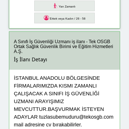
Yarı Zamanlı
Erkek veya Kadın / 26 - 58
A Sınıfı İş Güvenliği Uzmanı iş ilanı - Tek OSGB
Ortak Sağlık Güvenlik Birimi ve Eğitim Hizmetleri
A.Ş.
İş İlanı Detayı
İSTANBUL ANADOLU BÖLGESİNDE
FİRMALARIMIZDA KISMI ZAMANLI
ÇALIŞACAK A SINIFI İŞ GÜVENLİĞİ
UZMANI ARAYIŞIMIZ
MEVCUTTUR.BAŞVURMAK İSTEYEN
ADAYLAR tuzlasubemuduru@tekosgb.com
mail adresine cv bırakabilirler.