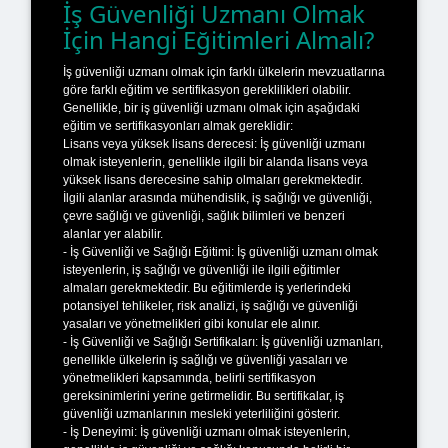
İş Güvenliği Uzmanı Olmak
İçin Hangi Eğitimleri Almalı?
İş güvenliği uzmanı olmak için farklı ülkelerin mevzuatlarına
göre farklı eğitim ve sertifikasyon gereklilikleri olabilir.
Genellikle, bir iş güvenliği uzmanı olmak için aşağıdaki
eğitim ve sertifikasyonları almak gereklidir:
Lisans veya yüksek lisans derecesi: İş güvenliği uzmanı
olmak isteyenlerin, genellikle ilgili bir alanda lisans veya
yüksek lisans derecesine sahip olmaları gerekmektedir.
İlgili alanlar arasında mühendislik, iş sağlığı ve güvenliği,
çevre sağlığı ve güvenliği, sağlık bilimleri ve benzeri
alanlar yer alabilir.
- İş Güvenliği ve Sağlığı Eğitimi: İş güvenliği uzmanı olmak
isteyenlerin, iş sağlığı ve güvenliği ile ilgili eğitimler
almaları gerekmektedir. Bu eğitimlerde iş yerlerindeki
potansiyel tehlikeler, risk analizi, iş sağlığı ve güvenliği
yasaları ve yönetmelikleri gibi konular ele alınır.
- İş Güvenliği ve Sağlığı Sertifikaları: İş güvenliği uzmanları,
genellikle ülkelerin iş sağlığı ve güvenliği yasaları ve
yönetmelikleri kapsamında, belirli sertifikasyon
gereksinimlerini yerine getirmelidir. Bu sertifikalar, iş
güvenliği uzmanlarının mesleki yeterliliğini gösterir.
- İş Deneyimi: İş güvenliği uzmanı olmak isteyenlerin,