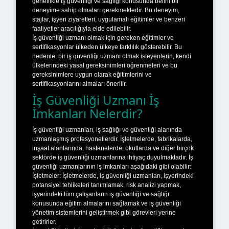
genellikle iş güvenliği ve sağlığı konusunda belirli bir
deneyime sahip olmaları gerekmektedir. Bu deneyim,
stajlar, işyeri ziyaretleri, uygulamalı eğitimler ve benzeri
faaliyetler aracılığıyla elde edilebilir.
İş güvenliği uzmanı olmak için gereken eğitimler ve
sertifikasyonlar ülkeden ülkeye farklılık gösterebilir. Bu
nedenle, bir iş güvenliği uzmanı olmak isteyenlerin, kendi
ülkelerindeki yasal gereksinimleri öğrenmeleri ve bu
gereksinimlere uygun olarak eğitimlerini ve
sertifikasyonlarını almaları önerilir.
İş Güvenliği Uzmanı İş
İmkanları Nelerdir?
İş güvenliği uzmanları, iş sağlığı ve güvenliği alanında
uzmanlaşmış profesyonellerdir. İşletmelerde, fabrikalarda,
inşaat alanlarında, hastanelerde, okullarda ve diğer birçok
sektörde iş güvenliği uzmanlarına ihtiyaç duyulmaktadır. İş
güvenliği uzmanlarının iş imkanları aşağıdaki gibi olabilir:
İşletmeler: İşletmelerde, iş güvenliği uzmanları, işyerindeki
potansiyel tehlikeleri tanımlamak, risk analizi yapmak,
işyerindeki tüm çalışanların iş güvenliği ve sağlığı
konusunda eğitim almalarını sağlamak ve iş güvenliği
yönetim sistemlerini geliştirmek gibi görevleri yerine
getirirler.