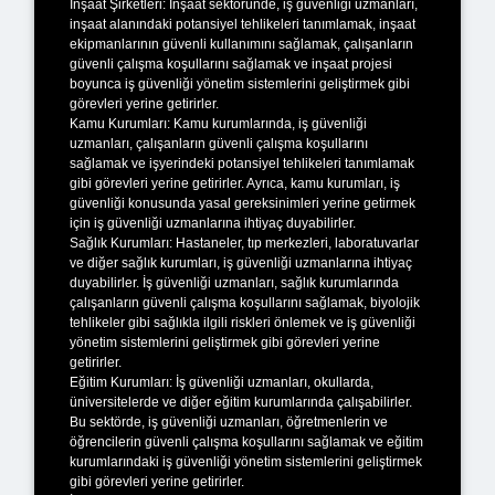
İnşaat Şirketleri: İnşaat sektöründe, iş güvenliği uzmanları,
inşaat alanındaki potansiyel tehlikeleri tanımlamak, inşaat
ekipmanlarının güvenli kullanımını sağlamak, çalışanların
güvenli çalışma koşullarını sağlamak ve inşaat projesi
boyunca iş güvenliği yönetim sistemlerini geliştirmek gibi
görevleri yerine getirirler.
Kamu Kurumları: Kamu kurumlarında, iş güvenliği
uzmanları, çalışanların güvenli çalışma koşullarını
sağlamak ve işyerindeki potansiyel tehlikeleri tanımlamak
gibi görevleri yerine getirirler. Ayrıca, kamu kurumları, iş
güvenliği konusunda yasal gereksinimleri yerine getirmek
için iş güvenliği uzmanlarına ihtiyaç duyabilirler.
Sağlık Kurumları: Hastaneler, tıp merkezleri, laboratuvarlar
ve diğer sağlık kurumları, iş güvenliği uzmanlarına ihtiyaç
duyabilirler. İş güvenliği uzmanları, sağlık kurumlarında
çalışanların güvenli çalışma koşullarını sağlamak, biyolojik
tehlikeler gibi sağlıkla ilgili riskleri önlemek ve iş güvenliği
yönetim sistemlerini geliştirmek gibi görevleri yerine
getirirler.
Eğitim Kurumları: İş güvenliği uzmanları, okullarda,
üniversitelerde ve diğer eğitim kurumlarında çalışabilirler.
Bu sektörde, iş güvenliği uzmanları, öğretmenlerin ve
öğrencilerin güvenli çalışma koşullarını sağlamak ve eğitim
kurumlarındaki iş güvenliği yönetim sistemlerini geliştirmek
gibi görevleri yerine getirirler.