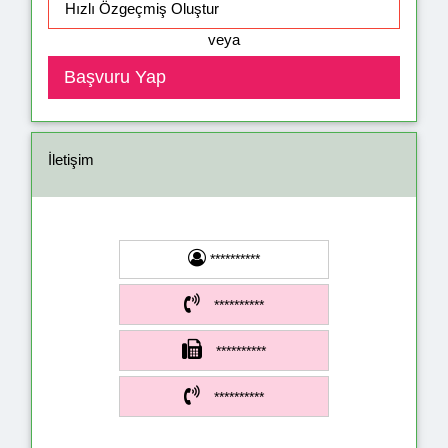
veya
İletişim
**********
**********
**********
**********