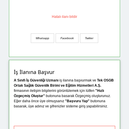
Hatalı ilanı bildir
Whatsapp
Facebook
Twitter
İş İlanına Başvur
A Sınıfı İş Güvenliği Uzmanı
iş ilanına başvurmak ve
Tek OSGB
Ortak Sağlık Güvenlik Birimi ve Eğitim Hizmetleri A.Ş.
firmasının iletişim bilgilerini görüntülemek için lütfen
"Hızlı
Özgeçmiş Oluştur"
butonuna basarak Özgeçmiş oluşturunuz.
Eğer daha önce üye olmuşsanız
"Başvuru Yap"
butonuna
basarak, üye adınız ve şifrenizler sisteme giriş yapabilirsiniz.