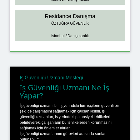
Residance Danışma
ÖZTUĞRA GÜVENLİK
İstanbul / Danışmanlık
İş Güvenliği Uzmanı Mesleği
İş Güvenliği Uzmanı Ne İş
Yapar?
İş güvenliği uzmanı, bir iş yerindeki tüm işçilerin güvenli bir
şekilde çalışmasını sağlamak için çalışan kişidir. İş
güvenliği uzmanları, iş yerindeki potansiyel tehlikeleri
belirleyerek, çalışanların bu tehlikelerden korunmasını
sağlamak için önlemler alırlar.
İş güvenliği uzmanlarının görevleri arasında şunlar
bulunabilir: